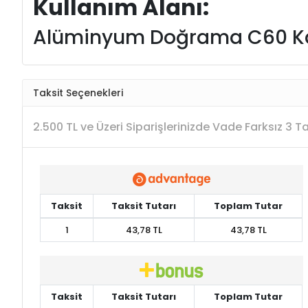
Kullanım Alanı:
Alüminyum Doğrama C60 Kapı P
Taksit Seçenekleri
2.500 TL ve Üzeri Siparişlerinizde Vade Farksız 3 
Taksit
Taksit Tutarı
Toplam Tutar
1
43,78 TL
43,78 TL
Taksit
Taksit Tutarı
Toplam Tutar