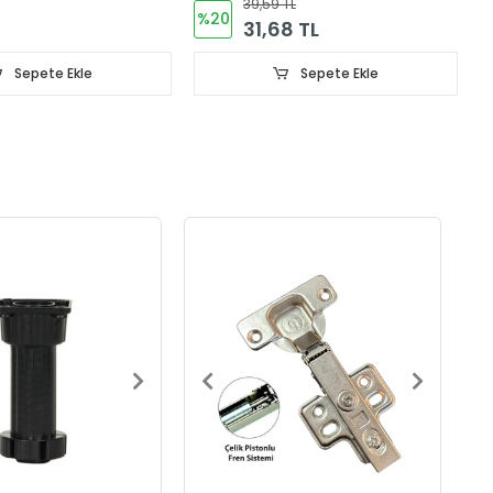
39,59 TL
%20
31,68 TL
Sepete Ekle
Sepete Ekle