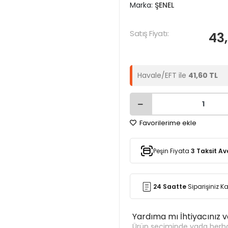
Marka:
ŞENEL
Satış Fiyatı:
43,
Havale/EFT ile
41,60 TL
Favorilerime ekle
Peşin Fiyata
3 Taksit Av
24 Saatte
Siparişiniz 
Yardıma mı İhtiyacınız 
Ürün seçiminde yada herha