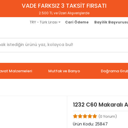
VADE FARKSIZ 3 TAKSİT FIRSATI
2.500 TL ve Üzeri Alışverişlerde
TRY - Türk Lirası
Cari Ödeme
Bayilik Başvurus
avat Malzemeleri
Mutfak ve Banyo
Doğrama Gru
1232 C60 Makaralı Al
(0 Yorum)
Ürün Kodu:
25847