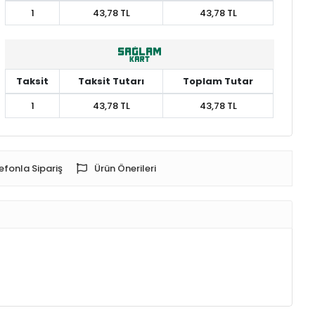
1
43,78 TL
43,78 TL
Taksit
Taksit Tutarı
Toplam Tutar
1
43,78 TL
43,78 TL
efonla Sipariş
Ürün Önerileri