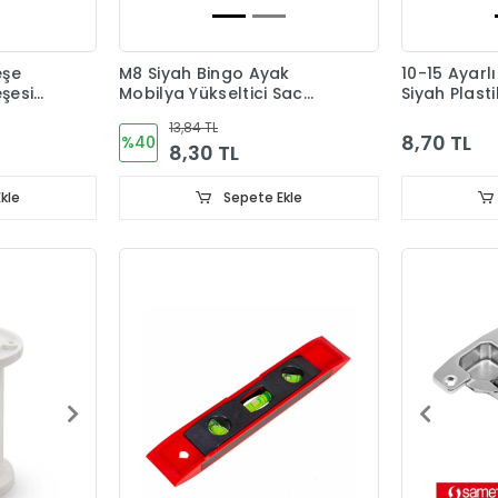
eşe
M8 Siyah Bingo Ayak
10-15 Ayarl
şesi
Mobilya Yükseltici Sac
Siyah Plast
Dahil
13,84 TL
8,70 TL
%40
8,30 TL
kle
Sepete Ekle