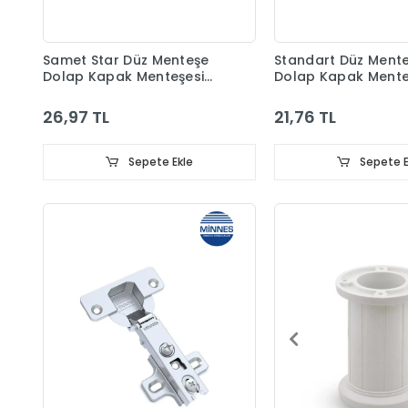
Samet Star Düz Menteşe
Standart Düz Ment
Dolap Kapak Menteşesi
Dolap Kapak Mente
Taban Dahil
Taban Dahil
26,97 TL
21,76 TL
Sepete Ekle
Sepete E