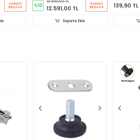
13.990,00 TL
KARGO
KARGO
139,90 TL
%10
12.591,00 TL
BEDAVA
BEDAVA
le
Sepete Ekle