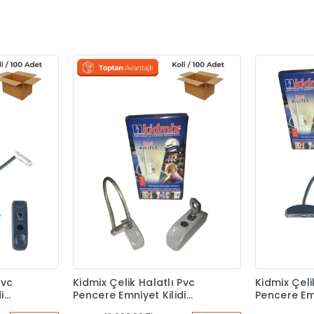
Pvc
Kidmix Çelik Halatlı Pvc
Kidmix Çeli
i
Pencere Emniyet Kilidi
Pencere Emn
t
Beyaz Koli 100 Adet
Antrasit