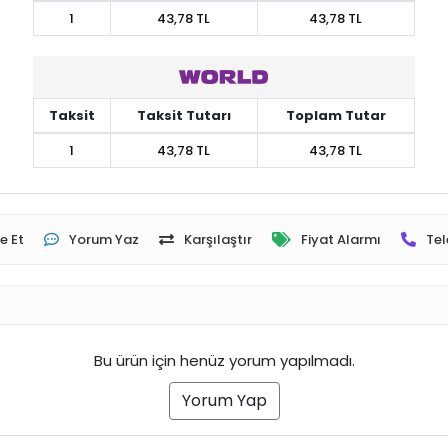
1
43,78 TL
43,78 TL
Taksit
Taksit Tutarı
Toplam Tutar
1
43,78 TL
43,78 TL
e Et
Yorum Yaz
Karşılaştır
Fiyat Alarmı
Tel
Bu ürün için henüz yorum yapılmadı.
Yorum Yap