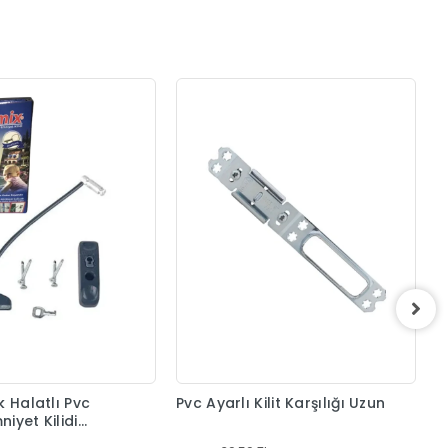
P
k Halatlı Pvc
Pvc Ayarlı Kilit Karşılığı Uzun
iyet Kilidi