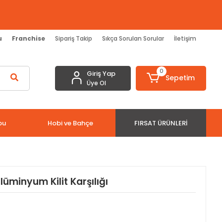
u
Franchise
Sipariş Takip
Sıkça Sorulan Sorular
İletişim
0
Giriş Yap
Sepetim
Üye Ol
bu
Hobi ve Bahçe
FIRSAT ÜRÜNLERI
üminyum Kilit Karşılığı