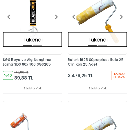
Tükendi
Tükendi
SGS Boya ve Alçı Karıştırıcı
Rolart 1625 Süperplast Rulo 25
Lama SDS 80x400 SGS265
Cm Koli 25 Adet
149,80 TL
KARGO
3.476,25 TL
%40
89,88 TL
BEDAVA
Stokta Yok
Stokta Yok