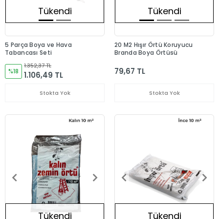
Tükendi
Tükendi
5 Parça Boya ve Hava
20 M2 Hışır Örtü Koruyucu
Tabancası Seti
Branda Boya Örtüsü
1.352,37 TL
79,67 TL
%18
1.106,49 TL
Stokta Yok
Stokta Yok
Tükendi
Tükendi