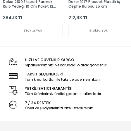
Dekor 2100 Eksport Parmak
Dekor 1017 Plasdek Plastik İç
Rulo Yedeği 10 Cm Paket 12
Cephe Rulosu 25 cm
Adet
384,13 TL
212,93 TL
Stokta Yok
Stokta Yok
HIZLI VE GÜVENİLİR KARGO
Siparişleriniz hızlı ve korunaklı olarak gönderilir.
TAKSİT SEÇENEKLERİ
Tüm kredi kartları ile taksitle ödeme imkanı.
YETKİLİ SATICI GARANTİSİ
Tüm ürünlerimiz üretici garantisi altındadır.
7 / 24 DESTEK
Öneri ve şikayetlerinizi bize iletebilirsiniz.