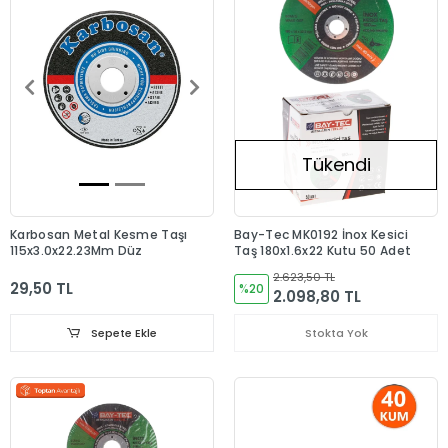
Tükendi
Karbosan Metal Kesme Taşı
Bay-Tec MK0192 İnox Kesici
115x3.0x22.23Mm Düz
Taş 180x1.6x22 Kutu 50 Adet
2.623,50 TL
29,50 TL
%20
2.098,80 TL
Sepete Ekle
Stokta Yok