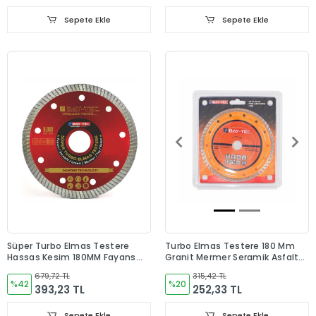
Sepete Ekle
Sepete Ekle
Süper Turbo Elmas Testere
Turbo Elmas Testere 180 Mm
Hassas Kesim 180MM Fayans
Granit Mermer Seramik Asfalt
Seramik Granit Mermer Kesme
Beton Kesme Testeresi
679,72 TL
315,42 TL
Testeresi
%42
%20
393,23 TL
252,33 TL
Sepete Ekle
Sepete Ekle