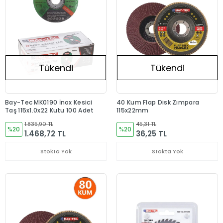
Tükendi
Tükendi
Bay-Tec MK0190 İnox Kesici
40 Kum Flap Disk Zımpara
Taş 115x1.0x22 Kutu 100 Adet
115x22mm
1.835,90 TL
45,31 TL
%20
%20
1.468,72 TL
36,25 TL
Stokta Yok
Stokta Yok