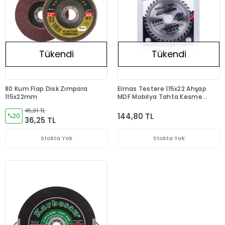
Tükendi
Tükendi
80 Kum Flap Disk Zımpara
Elmas Testere 115x22 Ahşap
115x22mm
MDF Mobilya Tahta Kesme
Testeresi
45,31 TL
144,80 TL
%20
36,25 TL
Stokta Yok
Stokta Yok