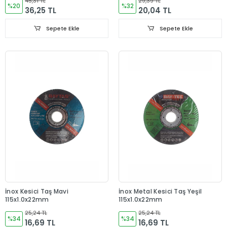
45,31 TL
29,39 TL
%20
%32
36,25 TL
20,04 TL
Sepete Ekle
Sepete Ekle
İnox Kesici Taş Mavi
İnox Metal Kesici Taş Yeşil
115x1.0x22mm
115x1.0x22mm
25,24 TL
25,24 TL
%34
%34
16,69 TL
16,69 TL