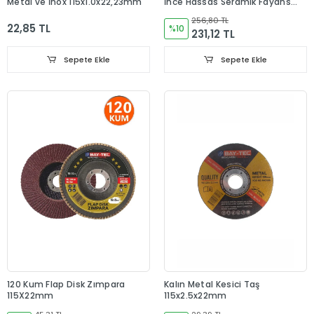
Metal ve İnox 115x1.0x22,23mm
İnce Hassas Seramik Fayans
Kesici 115mm
256,80 TL
22,85 TL
%10
231,12 TL
Sepete Ekle
Sepete Ekle
120 Kum Flap Disk Zımpara
Kalın Metal Kesici Taş
115X22mm
115x2.5x22mm