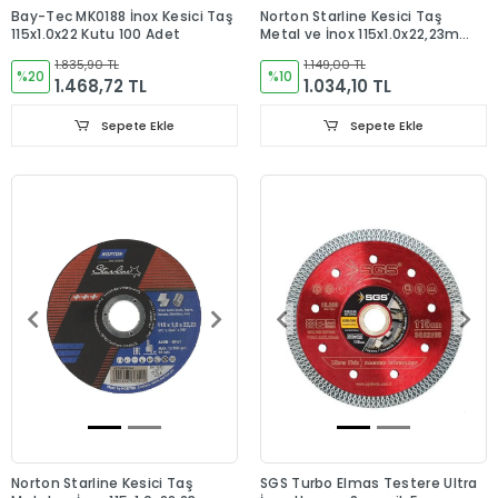
Bay-Tec MK0188 İnox Kesici Taş
Norton Starline Kesici Taş
115x1.0x22 Kutu 100 Adet
Metal ve İnox 115x1.0x22,23mm
Kutu 50 Adet
1.835,90 TL
1.149,00 TL
%20
%10
1.468,72 TL
1.034,10 TL
Sepete Ekle
Sepete Ekle
Norton Starline Kesici Taş
SGS Turbo Elmas Testere Ultra