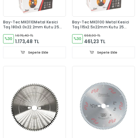
Bay-Tec MK0110Metal Kesici
Bay-Tec MK0100 Metal Kesici
Taş 180x3.0x22.2mm Kutu 25
Taş 115x2.5x22mm Kutu 25
Adet
Adet
1.676,40 TL
658,90 TL
%30
%30
1.173,48 TL
461,23 TL
Sepete Ekle
Sepete Ekle