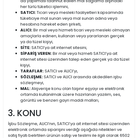
da yapılması taahhüt edilen mal sağlama dışındaki
her türlü tüketici işlemini,
SATICI:
Ticari veya mesleki faaliyetleri kapsamında
tüketiciye mal sunan veya mal sunan adına veya
hesabına hareket eden şirketi,
ALICI:
Bir mal veya hizmeti ticari veya mesleki olmayan
amaçlarla edinen, kullanan veya yararlanan gerçek
ya da tüzel kişiyi,
SİTE:
SATICI’ya ait internet sitesini,
SİPARİŞ VEREN:
Bir mal veya hizmeti SATICI’ya ait
internet sitesi üzerinden talep eden gerçek ya da tüzel
kişiyi,
TARAFLAR:
SATICI ve ALICI’yı,
SÖZLEŞME:
SATICI ve ALICI arasında akdedilen işbu
sözleşmeyi,
MAL:
Alışverişe konu olan taşınır eşyayı ve elektronik
ortamda kullanılmak üzere hazırlanan yazılım, ses,
görüntü ve benzeri gayri maddi malları,
3. KONU
İşbu Sözleşme, ALICI’nın, SATICI’ya ait internet sitesi üzerinden
elektronik ortamda siparişini verdiği aşağıda nitelikleri ve
satış fiyatı belirtilen ürünün satışı ve teslimi ile ilgili olarak 6502