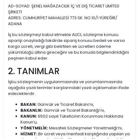
AD-SOYAD: ŞENEL MAĞAZACILIK İÇ VE DIŞ TİCARET LİMİTED
ŞİRKETİ
ADRES: CUMHURİYET MAHALLESİ 773 SK. NO:10/1 YÜREĞİR/
ADANA
İş bu sözleşmeyi kabul etmekle ALICI, sözleşme konusu
siparişi onayladığı takdirde sipariş konusu bedeli ve varsa
kargo ücreti, vergi gibi belirtilen ek ücretleri ödeme
yükümlülüğü altına gireceğini ve bu konuda bilgilendirildiğini
peşinen kabul eder.
2. TANIMLAR
İşbu sözleşmenin uygulanmasında ve yorumlanmasında
aşağıda yazılı terimler karşılarındaki yazılı açıklamaları ifade
edeceklerdir.
BAKAN:
Gümrük ve Ticaret Bakanı’nı,
BAKANLIK:
Gümrük ve Ticaret Bakanlığı’nı,
KANUN:
6502 sayılı Tüketicinin Korunması Hakkında
Kanun’u,
YÖNETMELİK:
Mesafeli Sözleşmeler Yönetmeliği’ni,
HİZMET:
Bir ücret veya menfaat karşılığında yapılan ya