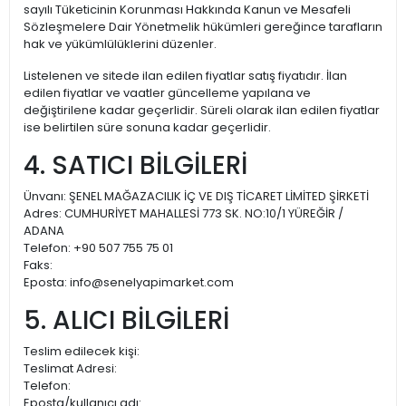
sayılı Tüketicinin Korunması Hakkında Kanun ve Mesafeli
Sözleşmelere Dair Yönetmelik hükümleri gereğince tarafların
hak ve yükümlülüklerini düzenler.
Listelenen ve sitede ilan edilen fiyatlar satış fiyatıdır. İlan
edilen fiyatlar ve vaatler güncelleme yapılana ve
değiştirilene kadar geçerlidir. Süreli olarak ilan edilen fiyatlar
ise belirtilen süre sonuna kadar geçerlidir.
4. SATICI BİLGİLERİ
Ünvanı: ŞENEL MAĞAZACILIK İÇ VE DIŞ TİCARET LİMİTED ŞİRKETİ
Adres: CUMHURİYET MAHALLESİ 773 SK. NO:10/1 YÜREĞİR /
ADANA
Telefon: +90 507 755 75 01
Faks:
Eposta: info@senelyapimarket.com
5. ALICI BİLGİLERİ
Teslim edilecek kişi:
Teslimat Adresi:
Telefon:
Eposta/kullanıcı adı: