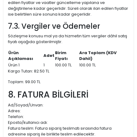
edilen fiyatlar ve vaatler güncelleme yapılana ve
değiştirilene kadar geçerlidir. Süreli olarak ilan edilen fiyatlar
ise belirtilen süre sonuna kadar geçerlidir.
7.3. Vergiler ve Ödemeler
Sözleşme konusu mal ya da hizmetin tüm vergiler dâhil satış
fiyatı aşağıda gösterilmiştir.
Ürün
Birim
Ara Toplam (KDV
Adet
Açıklaması
Fiyatı
Dahil)
Ürün 1
1
100.00 TL
100.00 TL
Kargo Tutarı: 82.50 TL
Toplam: 99.00 TL
8. FATURA BİLGİLERİ
Ad/Soyad/Unvan:
Adres:
Telefon:
Eposta/kullanıcı adı:
Fatura teslim: Fatura sipariş teslimatı sırasında fatura
adresine sipariş ile birlikte teslim edilecektir.