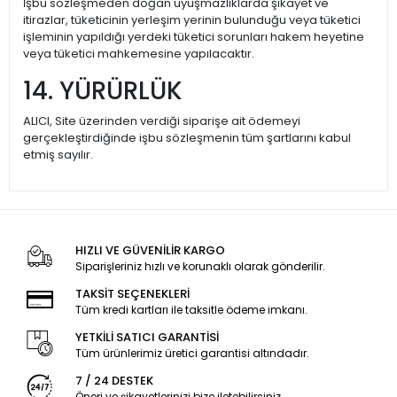
İşbu sözleşmeden doğan uyuşmazlıklarda şikayet ve
itirazlar, tüketicinin yerleşim yerinin bulunduğu veya tüketici
işleminin yapıldığı yerdeki tüketici sorunları hakem heyetine
veya tüketici mahkemesine yapılacaktır.
14. YÜRÜRLÜK
ALICI, Site üzerinden verdiği siparişe ait ödemeyi
gerçekleştirdiğinde işbu sözleşmenin tüm şartlarını kabul
etmiş sayılır.
HIZLI VE GÜVENİLİR KARGO
Siparişleriniz hızlı ve korunaklı olarak gönderilir.
TAKSİT SEÇENEKLERİ
Tüm kredi kartları ile taksitle ödeme imkanı.
YETKİLİ SATICI GARANTİSİ
Tüm ürünlerimiz üretici garantisi altındadır.
7 / 24 DESTEK
Öneri ve şikayetlerinizi bize iletebilirsiniz.