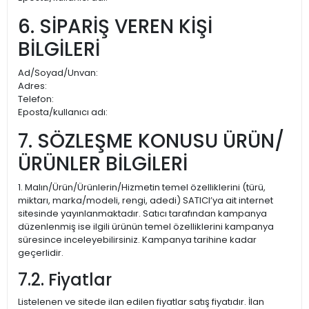
6. SİPARİŞ VEREN KİŞİ
BİLGİLERİ
Ad/Soyad/Unvan:
Adres:
Telefon:
Eposta/kullanıcı adı:
7. SÖZLEŞME KONUSU ÜRÜN/
ÜRÜNLER BİLGİLERİ
1. Malın/Ürün/Ürünlerin/Hizmetin temel özelliklerini (türü,
miktarı, marka/modeli, rengi, adedi) SATICI’ya ait internet
sitesinde yayınlanmaktadır. Satıcı tarafından kampanya
düzenlenmiş ise ilgili ürünün temel özelliklerini kampanya
süresince inceleyebilirsiniz. Kampanya tarihine kadar
geçerlidir.
7.2. Fiyatlar
Listelenen ve sitede ilan edilen fiyatlar satış fiyatıdır. İlan