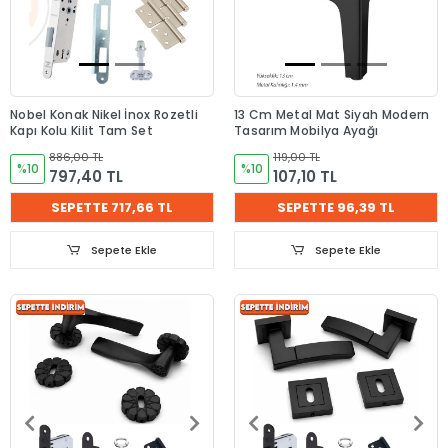
Nobel Konak Nikel İnox Rozetli
13 Cm Metal Mat Siyah Modern
Kapı Kolu Kilit Tam Set
Tasarım Mobilya Ayağı
886,00 TL
119,00 TL
%10
%10
797,40 TL
107,10 TL
SEPETTE 717,66 TL
SEPETTE 96,39 TL
Sepete Ekle
Sepete Ekle