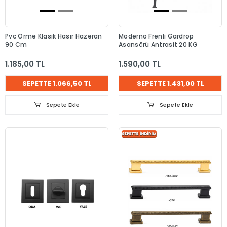
Pvc Örme Klasik Hasır Hazeran
Moderno Frenli Gardrop
90 Cm
Asansörü Antrasit 20 KG
1.185,00 TL
1.590,00 TL
SEPETTE 1.066,50 TL
SEPETTE 1.431,00 TL
Sepete Ekle
Sepete Ekle