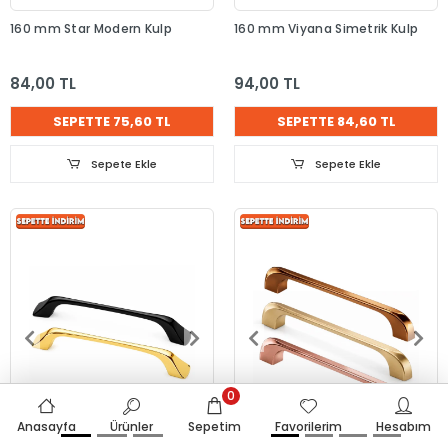
160 mm Star Modern Kulp
160 mm Viyana Simetrik Kulp
84,00 TL
94,00 TL
SEPETTE 75,60 TL
SEPETTE 84,60 TL
Sepete Ekle
Sepete Ekle
0
Anasayfa
Ürünler
Sepetim
Favorilerim
Hesabım