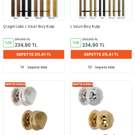
Çizgili Lüks L Uzun Boy Kulp
L Uzun Boy Kulp
261,00 TL
261,00 TL
%10
%10
234,90 TL
234,90 TL
SEPETTE 211,41 TL
SEPETTE 211,41 TL
Sepete Ekle
Sepete Ekle