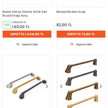
Nobel Hatay Satine Antik Sarı
Mızrak Modern Kulp
Rozetli Kapı Kolu
1.790,00 TL
82,00 TL
%10
1.611,00 TL
SEPETTE 1.449,90 TL
SEPETTE 73,80 TL
Sepete Ekle
Sepete Ekle