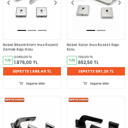
Nobel Bilecik Krom İnox Rozetli
Nobel Sülün İnox Rozetli Kapı
Zamak Kapı Kolu
Kolu
2.085,00 TL
725,00 TL
%10
%10
1.876,00 TL
652,50 TL
SEPETTE 1.688,40 TL
SEPETTE 587,25 TL
Sepete Ekle
Sepete Ekle