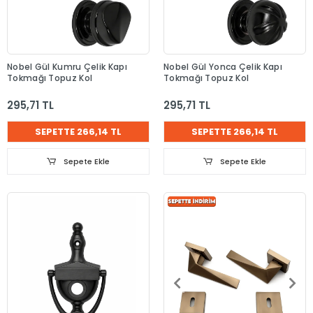
Nobel Gül Kumru Çelik Kapı
Nobel Gül Yonca Çelik Kapı
Tokmağı Topuz Kol
Tokmağı Topuz Kol
295,71 TL
295,71 TL
SEPETTE 266,14 TL
SEPETTE 266,14 TL
Sepete Ekle
Sepete Ekle