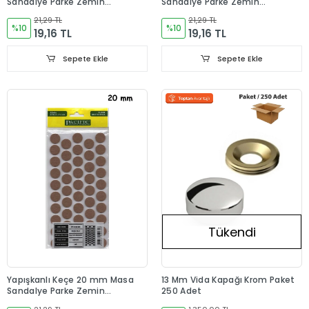
Sandalye Parke Zemin
Sandalye Parke Zemin
Koruyucu
Koruyucu
21,29 TL
21,29 TL
%10
%10
19,16 TL
19,16 TL
Sepete Ekle
Sepete Ekle
Tükendi
Yapışkanlı Keçe 20 mm Masa
13 Mm Vida Kapağı Krom Paket
Sandalye Parke Zemin
250 Adet
Koruyucu