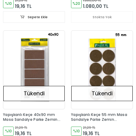
21,29 TL
1.350,00 TL
%10
%20
19,16 TL
1.080,00 TL
Sepete Ekle
Stokta Yok
Tükendi
Tükendi
Yapışkanlı Keçe 40x90 mm
Yapışkanlı Keçe 55 mm Masa
Masa Sandalye Parke Zemin
Sandalye Parke Zemin
Koruyucu
Koruyucu
21,29 TL
21,29 TL
%10
%10
19,16 TL
19,16 TL