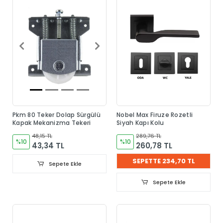
Pkm 80 Teker Dolap Sürgülü
Nobel Max Firuze Rozetli
Kapak Mekanizma Tekeri
Siyah Kapı Kolu
48,15 TL
289,76 TL
%10
%10
43,34 TL
260,78 TL
SEPETTE 234,70 TL
Sepete Ekle
Sepete Ekle