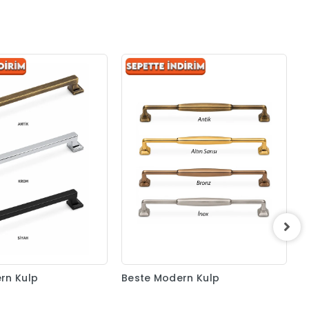
K
1
rn Kulp
Beste Modern Kulp