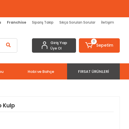
u
Franchise
Sipariş Takip
Sıkça Sorulan Sorular
İletişim
0
Giriş Yap
Sepetim
Üye Ol
bu
Hobi ve Bahçe
FIRSAT ÜRÜNLERI
o Kulp