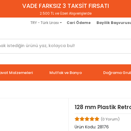
VADE FARKSIZ 3 TAKSİT FIRSATI
2.500 TL ve Üzeri Alışverişlerde
TRY - Türk Lirası
Cari Ödeme
Bayilik Başvurus
avat Malzemeleri
Mutfak ve Banyo
Doğrama Gru
128 mm Plastik Retr
(0 Yorum)
Ürün Kodu:
28176