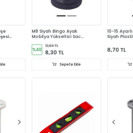
eşe
M8 Siyah Bingo Ayak
10-15 Ayarl
şesi
Mobilya Yükseltici Sac
Siyah Plast
Dahil
13,84 TL
8,70 TL
%40
8,30 TL
kle
Sepete Ekle