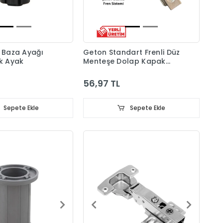
ı Baza Ayağı
Geton Standart Frenli Düz
ik Ayak
Menteşe Dolap Kapak
Menteşesi Taban Dahil
56,97 TL
Sepete Ekle
Sepete Ekle