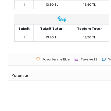
1
13,90 TL
13,90 TL
Taksit
Taksit Tutarı
Toplam Tutar
1
13,90 TL
13,90 TL
Favorilerime Ekle
Tavsiye Et
Y
Yorumlar