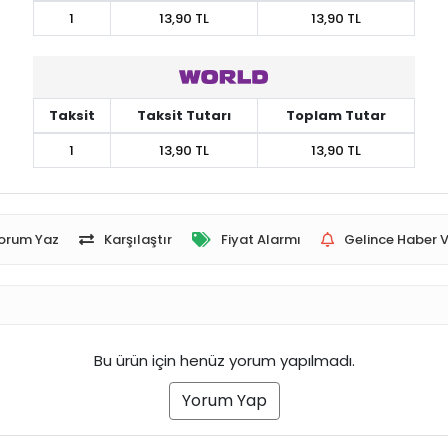
1
13,90 TL
13,90 TL
Taksit
Taksit Tutarı
Toplam Tutar
1
13,90 TL
13,90 TL
orum Yaz
Karşılaştır
Fiyat Alarmı
Gelince Haber V
Bu ürün için henüz yorum yapılmadı.
Yorum Yap