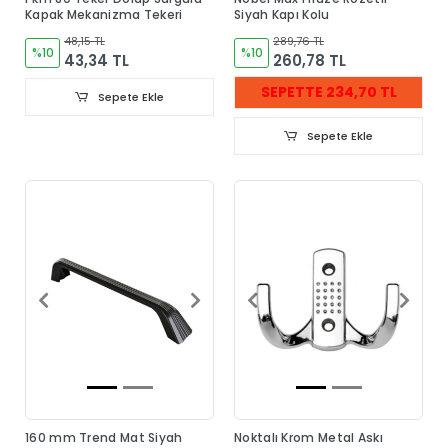
Kapak Mekanizma Tekeri
Siyah Kapı Kolu
48,15 TL
289,76 TL
%10
%10
43,34 TL
260,78 TL
SEPETTE 234,70 TL
Sepete Ekle
Sepete Ekle
160 mm Trend Mat Siyah
Noktalı Krom Metal Askı