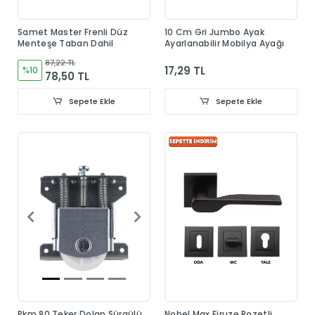
Samet Master Frenli Düz
10 Cm Gri Jumbo Ayak
Menteşe Taban Dahil
Ayarlanabilir Mobilya Ayağı
87,22 TL
17,29 TL
%10
78,50 TL
Sepete Ekle
Sepete Ekle
Pkm 80 Teker Dolap Sürgülü
Nobel Max Firuze Rozetli