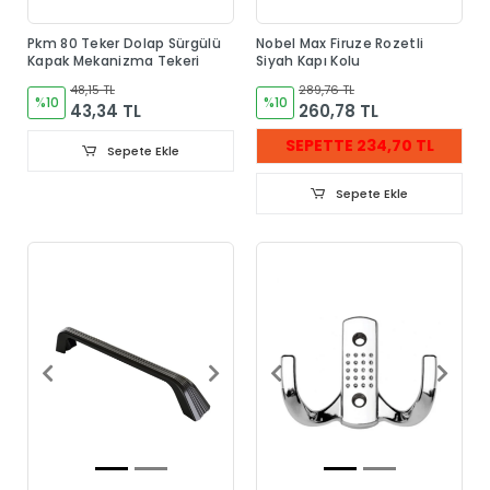
Pkm 80 Teker Dolap Sürgülü
Nobel Max Firuze Rozetli
Kapak Mekanizma Tekeri
Siyah Kapı Kolu
48,15 TL
289,76 TL
%10
%10
43,34 TL
260,78 TL
SEPETTE 234,70 TL
Sepete Ekle
Sepete Ekle