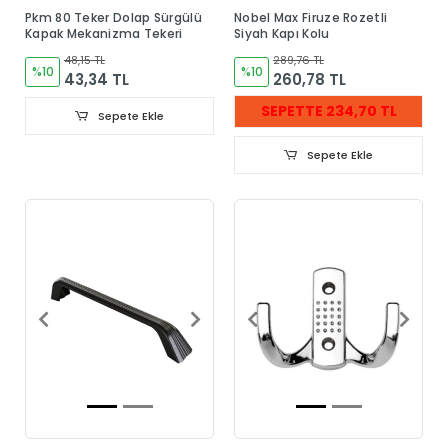
Pkm 80 Teker Dolap Sürgülü
Nobel Max Firuze Rozetli
Kapak Mekanizma Tekeri
Siyah Kapı Kolu
48,15 TL
289,76 TL
%10
%10
43,34 TL
260,78 TL
SEPETTE 234,70 TL
Sepete Ekle
Sepete Ekle