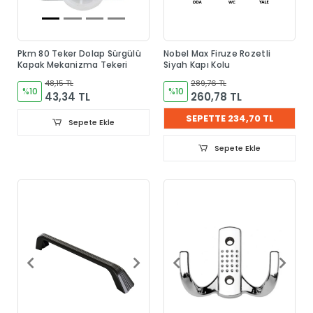
Pkm 80 Teker Dolap Sürgülü
Nobel Max Firuze Rozetli
Kapak Mekanizma Tekeri
Siyah Kapı Kolu
48,15 TL
289,76 TL
%10
%10
43,34 TL
260,78 TL
SEPETTE 234,70 TL
Sepete Ekle
Sepete Ekle