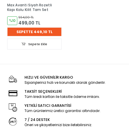
Max Avanti Siyah Rozetli
Kapı Kolu Kilit Tam Set
554,00 TL
%10
499,00 TL
SEPETTE 449,10 TL
Sepete Ekle
HIZLI VE GÜVENİLİR KARGO
Siparişleriniz hızlı ve korunaklı olarak gönderilir.
TAKSİT SEÇENEKLERİ
Tüm kredi kartları ile taksitle ödeme imkanı.
YETKİLİ SATICI GARANTİSİ
Tüm ürünlerimiz üretici garantisi altındadır.
7 / 24 DESTEK
Öneri ve şikayetlerinizi bize iletebilirsiniz.