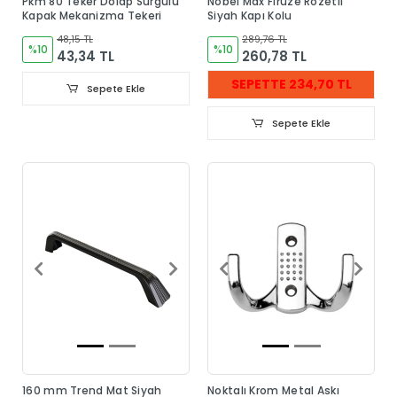
Pkm 80 Teker Dolap Sürgülü
Nobel Max Firuze Rozetli
Kapak Mekanizma Tekeri
Siyah Kapı Kolu
48,15 TL
289,76 TL
%10
%10
43,34 TL
260,78 TL
SEPETTE 234,70 TL
Sepete Ekle
Sepete Ekle
160 mm Trend Mat Siyah
Noktalı Krom Metal Askı