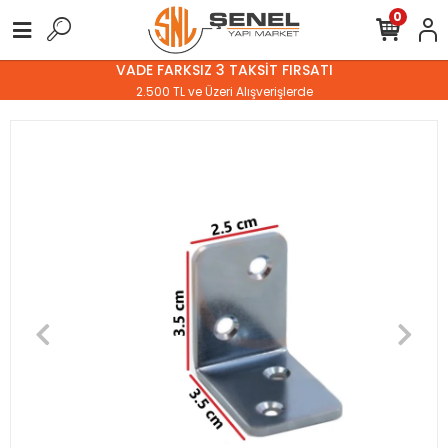
0
VADE FARKSIZ 3 TAKSİT FIRSATI
2.500 TL ve Üzeri Alışverişlerde