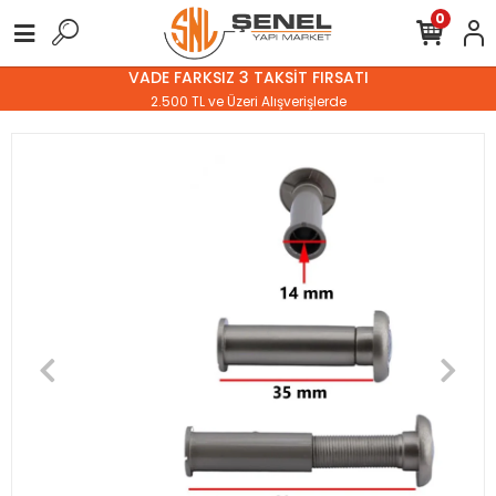
0
VADE FARKSIZ 3 TAKSİT FIRSATI
2.500 TL ve Üzeri Alışverişlerde