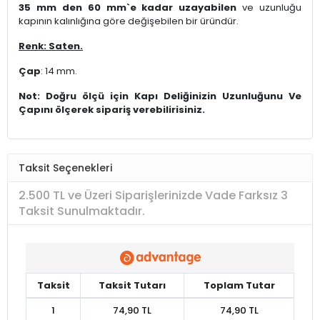
35 mm den 60 mm`e kadar uzayabilen
ve uzunluğu
kapının kalınlığına göre değişebilen bir üründür.
Renk: Saten.
Çap
: 14 mm.
Not: Doğru ölçü için Kapı Deliğinizin Uzunluğunu Ve
Çapını ölçerek sipariş verebilirisiniz.
Taksit Seçenekleri
2.500 TL ve Üzeri Siparişlerinizde Vade Farksız 3
Taksit Sunulmaktadır.
Taksit
Taksit Tutarı
Toplam Tutar
1
74,90 TL
74,90 TL