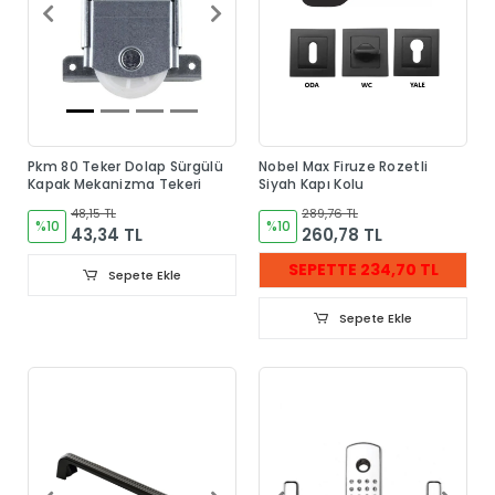
Pkm 80 Teker Dolap Sürgülü
Nobel Max Firuze Rozetli
Kapak Mekanizma Tekeri
Siyah Kapı Kolu
48,15 TL
289,76 TL
%10
%10
43,34 TL
260,78 TL
SEPETTE 234,70 TL
Sepete Ekle
Sepete Ekle