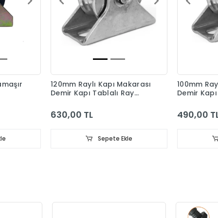
amaşır
120mm Raylı Kapı Makarası
100mm Rayl
Demir Kapı Tablalı Ray
Demir Kapı
Tekeri
Tekeri
630,00 TL
490,00 T
le
Sepete Ekle