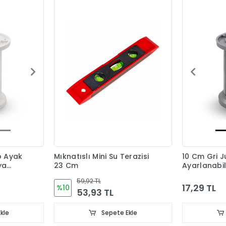
o Ayak
Mıknatıslı Mini Su Terazisi
10 Cm Gri 
ya
23 Cm
Ayarlanabil
Ayağı
59,92 TL
17,29 TL
%10
53,93 TL
kle
Sepete Ekle