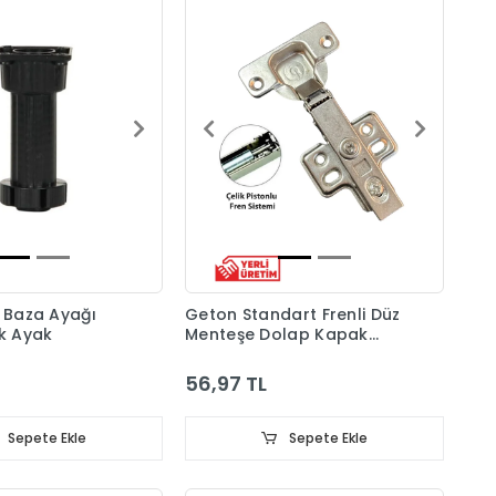
ı Baza Ayağı
Geton Standart Frenli Düz
ik Ayak
Menteşe Dolap Kapak
Menteşesi Taban Dahil
56,97 TL
Sepete Ekle
Sepete Ekle