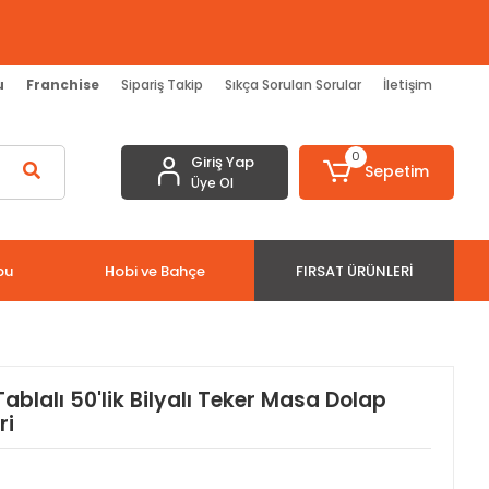
u
Franchise
Sipariş Takip
Sıkça Sorulan Sorular
İletişim
0
Giriş Yap
Sepetim
Üye Ol
bu
Hobi ve Bahçe
FIRSAT ÜRÜNLERI
Tablalı 50'lik Bilyalı Teker Masa Dolap
ri