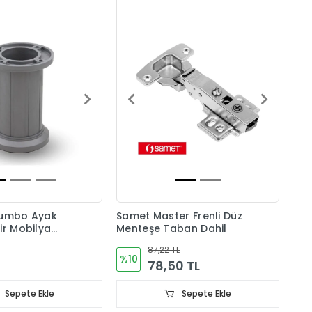
Jumbo Ayak
Samet Master Frenli Düz
ir Mobilya
Menteşe Taban Dahil
87,22 TL
%10
78,50 TL
Sepete Ekle
Sepete Ekle