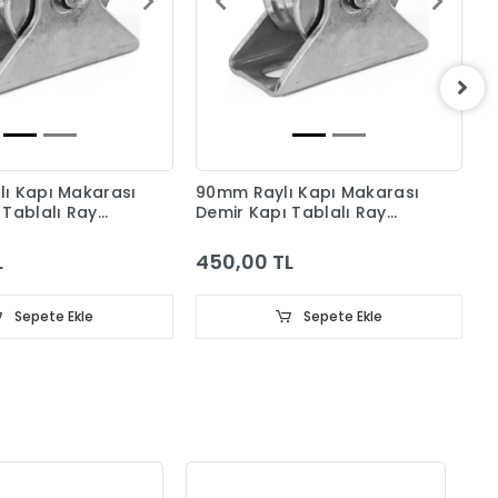
8
D
T
4
ı Kapı Makarası
90mm Raylı Kapı Makarası
 Tablalı Ray
Demir Kapı Tablalı Ray
Tekeri
L
450,00 TL
Sepete Ekle
Sepete Ekle