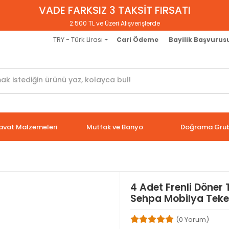
VADE FARKSIZ 3 TAKSİT FIRSATI
2.500 TL ve Üzeri Alışverişlerde
TRY - Türk Lirası
Cari Ödeme
Bayilik Başvurus
avat Malzemeleri
Mutfak ve Banyo
Doğrama Gru
4 Adet Frenli Döner 
Sehpa Mobilya Teke
(0 Yorum)