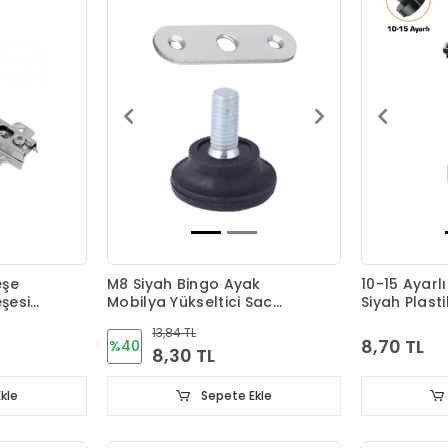
eşe
M8 Siyah Bingo Ayak
10-15 Ayarl
şesi
Mobilya Yükseltici Sac
Siyah Plast
Dahil
13,84 TL
8,70 TL
%40
8,30 TL
kle
Sepete Ekle