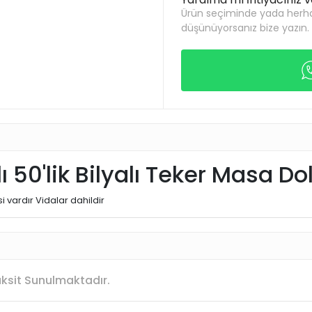
Ürün seçiminde yada herha
düşünüyorsanız bize yazın.
lı 50'lik Bilyalı Teker Masa 
 vardır Vidalar dahildir
Taksit Sunulmaktadır.