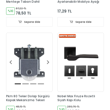
Menteşe Taban Dahil
Ayarlanabilir Mobilya Ayağı
87,22 TL
17,29 TL
%10
78,50 TL
Sepete Ekle
Sepete Ekle
Pkm 80 Teker Dolap Sürgülü
Nobel Max Firuze Rozetli
Kapak Mekanizma Tekeri
Siyah Kapı Kolu
48,15 TL
289,76 TL
%10
%10