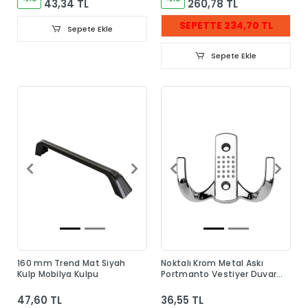
43,34 TL
260,78 TL
SEPETTE 234,70 TL
Sepete Ekle
Sepete Ekle
160 mm Trend Mat Siyah
Noktalı Krom Metal Askı
Kulp Mobilya Kulpu
Portmanto Vestiyer Duvar
Dolap Elbise Askısı
47,60 TL
36,55 TL