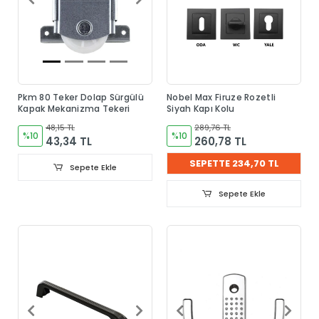
Pkm 80 Teker Dolap Sürgülü
Nobel Max Firuze Rozetli
Kapak Mekanizma Tekeri
Siyah Kapı Kolu
48,15 TL
289,76 TL
%10
%10
43,34 TL
260,78 TL
SEPETTE 234,70 TL
Sepete Ekle
Sepete Ekle