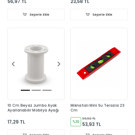
56,97 TL
23,58 TL
Sepete Ekle
Sepete Ekle
10 Cm Beyaz Jumbo Ayak
Mıknatıslı Mini Su Terazisi 23
Ayarlanabilir Mobilya Ayağı
Cm
59,92 TL
17,29 TL
%10
53,93 TL