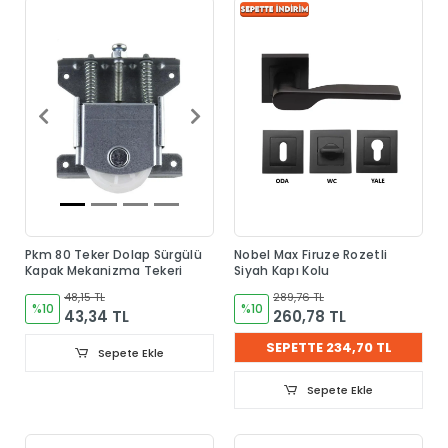
Pkm 80 Teker Dolap Sürgülü
Nobel Max Firuze Rozetli
Kapak Mekanizma Tekeri
Siyah Kapı Kolu
48,15 TL
289,76 TL
%10
%10
43,34 TL
260,78 TL
SEPETTE 234,70 TL
Sepete Ekle
Sepete Ekle