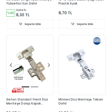
Yükseltici Sac Dahil
Plastik Ayak
13,84 TL
8,70 TL
%40
8,30 TL
Sepete Ekle
Sepete Ekle
Geton Standart Frenli Düz
Minnes Düz Menteşe Taban
Menteşe Dolap Kapak
Dahil
Menteşesi Taban Dahil