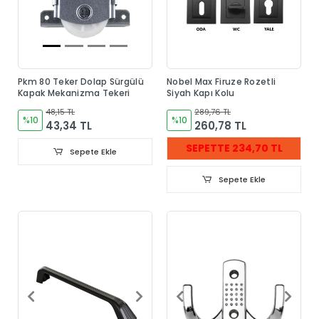
Pkm 80 Teker Dolap Sürgülü
Nobel Max Firuze Rozetli
Kapak Mekanizma Tekeri
Siyah Kapı Kolu
48,15 TL
289,76 TL
%10
%10
43,34 TL
260,78 TL
SEPETTE 234,70 TL
Sepete Ekle
Sepete Ekle