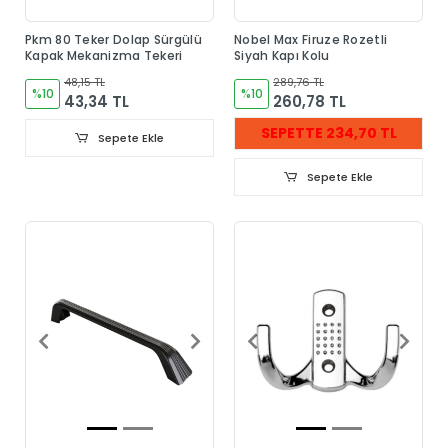
Pkm 80 Teker Dolap Sürgülü
Nobel Max Firuze Rozetli
Kapak Mekanizma Tekeri
Siyah Kapı Kolu
48,15 TL
289,76 TL
%10
%10
43,34 TL
260,78 TL
SEPETTE 234,70 TL
Sepete Ekle
Sepete Ekle