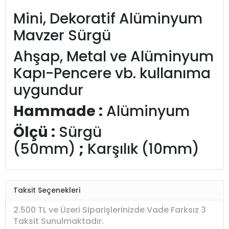
Mini, Dekoratif Alüminyum
Mavzer Sürgü
Ahşap, Metal ve Alüminyum
Kapı-Pencere vb. kullanıma
uygundur
Hammade :
Alüminyum
Ölçü :
Sürgü
(50mm)
;
Karşılık (10mm)
Taksit Seçenekleri
2.500 TL ve Üzeri Siparişlerinizde Vade Farksız 3
Taksit Sunulmaktadır.