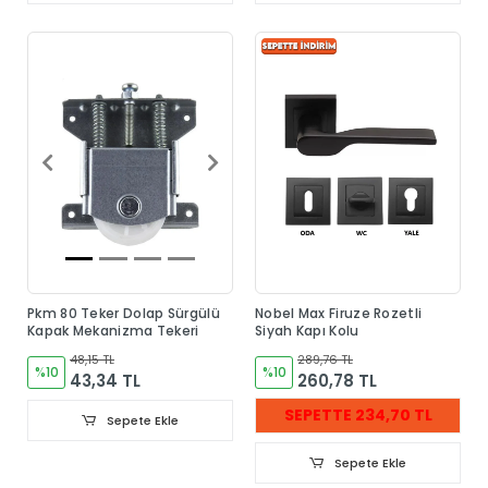
Pkm 80 Teker Dolap Sürgülü
Nobel Max Firuze Rozetli
Kapak Mekanizma Tekeri
Siyah Kapı Kolu
48,15 TL
289,76 TL
%10
%10
43,34 TL
260,78 TL
SEPETTE 234,70 TL
Sepete Ekle
Sepete Ekle