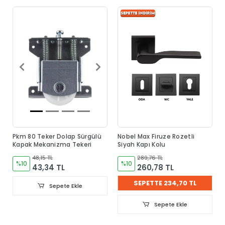
Pkm 80 Teker Dolap Sürgülü
Nobel Max Firuze Rozetli
Kapak Mekanizma Tekeri
Siyah Kapı Kolu
48,15 TL
289,76 TL
%10
%10
43,34 TL
260,78 TL
SEPETTE 234,70 TL
Sepete Ekle
Sepete Ekle