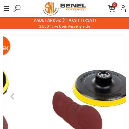
0
VADE FARKSIZ 3 TAKSİT FIRSATI
2.500 TL ve Üzeri Alışverişlerde