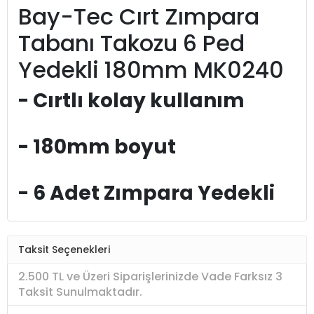
Bay-Tec Cırt Zımpara
Tabanı Takozu 6 Ped
Yedekli 180mm MK0240
- Cırtlı kolay kullanım
- 180mm boyut
- 6 Adet Zımpara Yedekli
Taksit Seçenekleri
2.500 TL ve Üzeri Siparişlerinizde Vade Farksız 3
Taksit Sunulmaktadır.