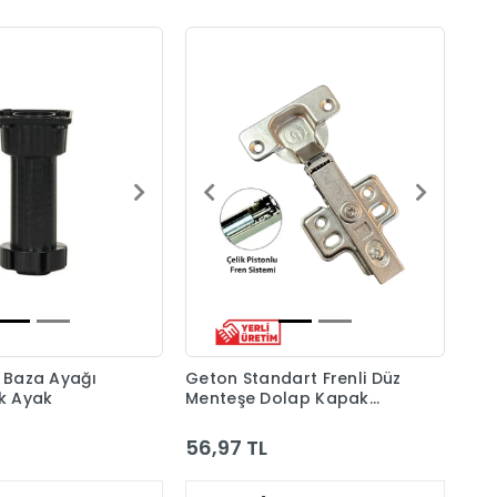
ı Baza Ayağı
Geton Standart Frenli Düz
ik Ayak
Menteşe Dolap Kapak
Menteşesi Taban Dahil
56,97 TL