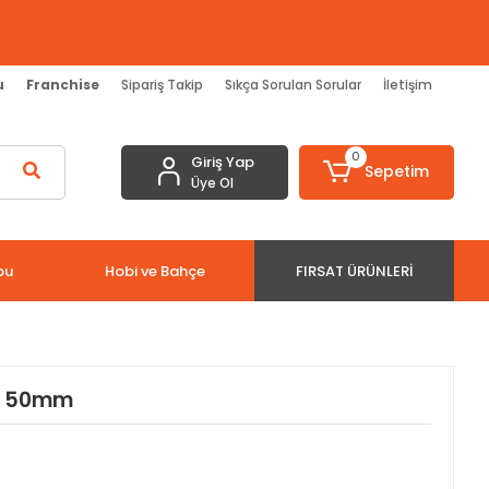
u
Franchise
Sipariş Takip
Sıkça Sorulan Sorular
İletişim
0
Giriş Yap
Sepetim
Üye Ol
bu
Hobi ve Bahçe
FIRSAT ÜRÜNLERI
it 50mm