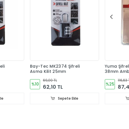
eli
Bay-Tec MK2374 Şifreli
Yuma Şifrel
Asma Kilit 25mm
38mm Amba
69,00 TL
116,63 
%10
%25
62,10 TL
87,4
le
Sepete Ekle