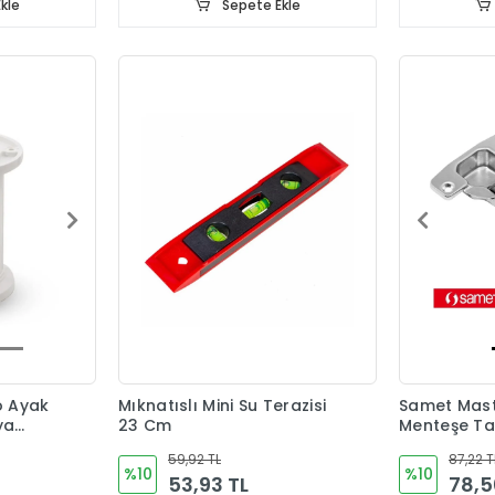
kle
Sepete Ekle
o Ayak
Mıknatıslı Mini Su Terazisi
Samet Maste
ya
23 Cm
Menteşe Ta
59,92 TL
87,22 T
%10
%10
53,93 TL
78,5