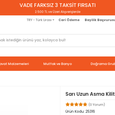
VADE FARKSIZ 3 TAKSİT FIRSATI
2.500 TL ve Üzeri Alışverişlerde
TRY - Türk Lirası
Cari Ödeme
Bayilik Başvurus
avat Malzemeleri
Mutfak ve Banyo
Doğrama Gru
Sarı Uzun Asma Kil
(0 Yorum)
Ürün Kodu:
25316