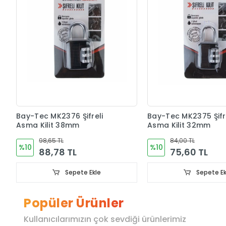
Bay-Tec MK2376 Şifreli
Bay-Tec MK2375 Şifr
Asma Kilit 38mm
Asma Kilit 32mm
98,65 TL
84,00 TL
%10
%10
88,78 TL
75,60 TL
Sepete Ekle
Sepete Ek
Popüler Ürünler
Kullanıcılarımızın çok sevdiği ürünlerimiz