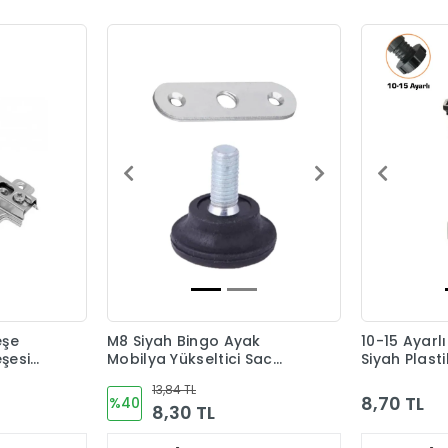
eşe
M8 Siyah Bingo Ayak
10-15 Ayarl
şesi
Mobilya Yükseltici Sac
Siyah Plast
Dahil
13,84 TL
8,70 TL
%40
8,30 TL