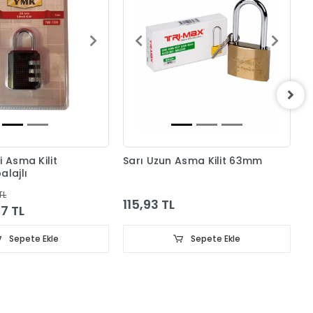
S
6
i Asma Kilit
Sarı Uzun Asma Kilit 63mm
lajlı
TL
115,93 TL
7 TL
Sepete Ekle
Sepete Ekle