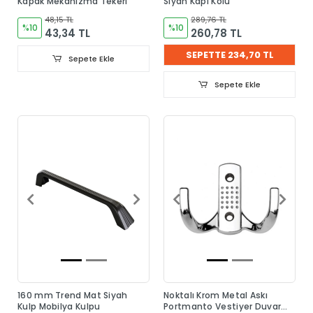
Kapak Mekanizma Tekeri
Siyah Kapı Kolu
48,15 TL
289,76 TL
%10
%10
43,34 TL
260,78 TL
SEPETTE 234,70 TL
Sepete Ekle
Sepete Ekle
160 mm Trend Mat Siyah
Noktalı Krom Metal Askı
Kulp Mobilya Kulpu
Portmanto Vestiyer Duvar