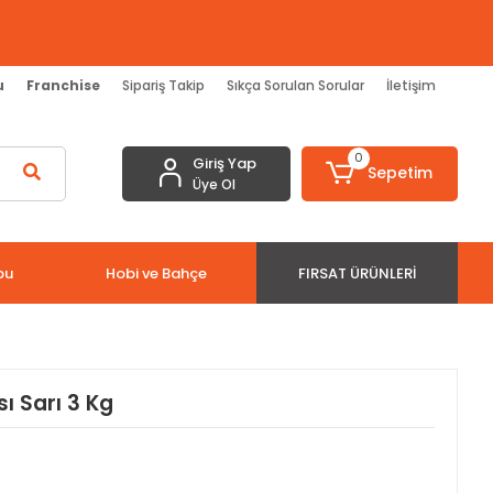
u
Franchise
Sipariş Takip
Sıkça Sorulan Sorular
İletişim
0
Giriş Yap
Sepetim
Üye Ol
bu
Hobi ve Bahçe
FIRSAT ÜRÜNLERI
sı Sarı 3 Kg