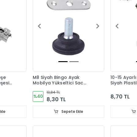
eşe
M8 Siyah Bingo Ayak
10-15 Ayarl
şesi
Mobilya Yükseltici Sac
Siyah Plast
Dahil
13,84 TL
8,70 TL
%40
8,30 TL
kle
Sepete Ekle