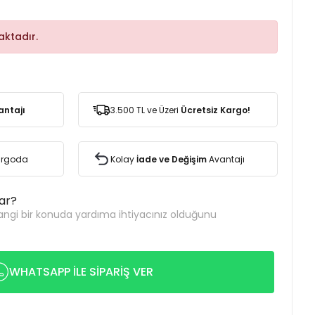
ktadır.
antajı
3.500 TL ve Üzeri
Ücretsiz Kargo!
Kargoda
Kolay
İade ve Değişim
Avantajı
var?
ngi bir konuda yardıma ihtiyacınız olduğunu
WHATSAPP İLE SİPARİŞ VER