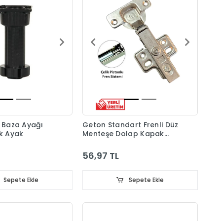
ı Baza Ayağı
Geton Standart Frenli Düz
ik Ayak
Menteşe Dolap Kapak
Menteşesi Taban Dahil
56,97 TL
Sepete Ekle
Sepete Ekle