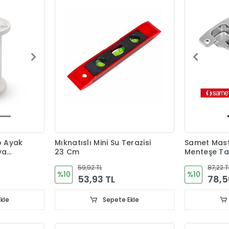
o Ayak
Mıknatıslı Mini Su Terazisi
Samet Maste
ya
23 Cm
Menteşe Ta
59,92 TL
87,22 T
%10
%10
53,93 TL
78,5
kle
Sepete Ekle