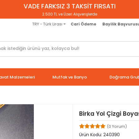
VADE FARKSIZ 3 TAKSİT FIRSATI
2.500 TL ve Üzeri Alışverişlerde
TRY - Türk Lirası
Cari Ödeme
Bayilik Başvurus
avat Malzemeleri
Mutfak ve Banyo
Doğrama Gru
Birka Yol Çizgi Boya
(0 Yorum)
Ürün Kodu:
240390