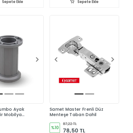
Sepete Ekle
Sepete Ekle
Jumbo Ayak
Samet Master Frenli Düz
ir Mobilya
Menteşe Taban Dahil
87,22 TL
%10
78,50 TL