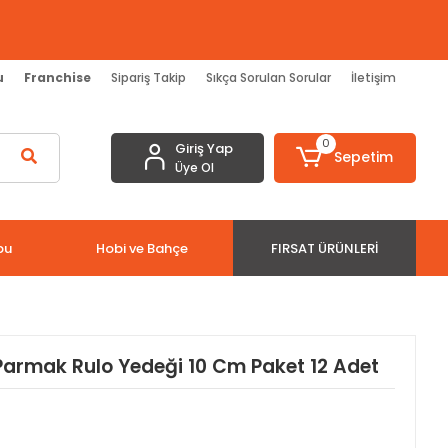
u
Franchise
Sipariş Takip
Sıkça Sorulan Sorular
İletişim
0
Giriş Yap
Sepetim
Üye Ol
bu
Hobi ve Bahçe
FIRSAT ÜRÜNLERI
Parmak Rulo Yedeği 10 Cm Paket 12 Adet