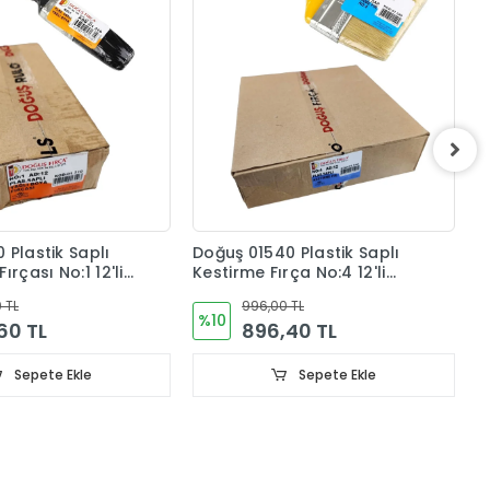
D
K
K
 Plastik Saplı
Doğuş 01540 Plastik Saplı
ırçası No:1 12'li
Kestirme Fırça No:4 12'li
Kutu
 TL
996,00 TL
%10
60 TL
896,40 TL
Sepete Ekle
Sepete Ekle