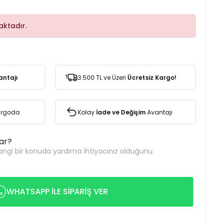
ktadır.
antajı
3.500 TL ve Üzeri
Ücretsiz Kargo!
Kargoda
Kolay
İade ve Değişim
Avantajı
var?
ngi bir konuda yardıma ihtiyacınız olduğunu
WHATSAPP İLE SİPARİŞ VER