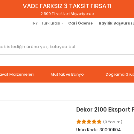
VADE FARKSIZ 3 TAKSİT FIRSATI
2.500 TL ve Üzeri Alışverişlerde
TRY - Türk Lirası
Cari Ödeme
Bayilik Başvurus
avat Malzemeleri
Mutfak ve Banyo
Doğrama Gru
Dekor 2100 Eksport 
(0 Yorum)
Ürün Kodu:
300001104