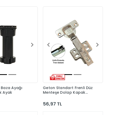
ı Baza Ayağı
Geton Standart Frenli Düz
ik Ayak
Menteşe Dolap Kapak
Menteşesi Taban Dahil
56,97 TL