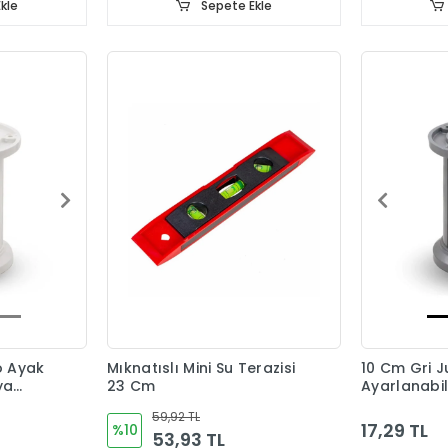
kle
Sepete Ekle
o Ayak
Mıknatıslı Mini Su Terazisi
10 Cm Gri 
ya
23 Cm
Ayarlanabil
Ayağı
59,92 TL
17,29 TL
%10
53,93 TL