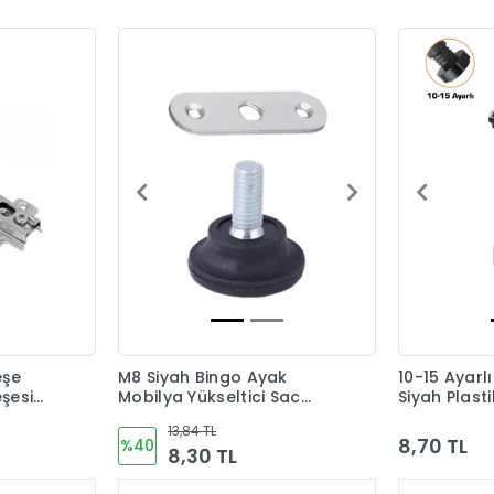
eşe
M8 Siyah Bingo Ayak
10-15 Ayarl
şesi
Mobilya Yükseltici Sac
Siyah Plast
Dahil
13,84 TL
8,70 TL
%40
8,30 TL