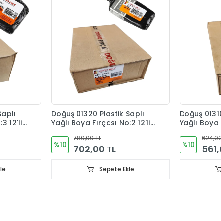
Saplı
Doğuş 01320 Plastik Saplı
Doğuş 01310
3 12'li
Yağlı Boya Fırçası No:2 12'li
Yağlı Boya F
Kutu
Kutu
780,00 TL
624,00
%10
%10
702,00 TL
561,
le
Sepete Ekle