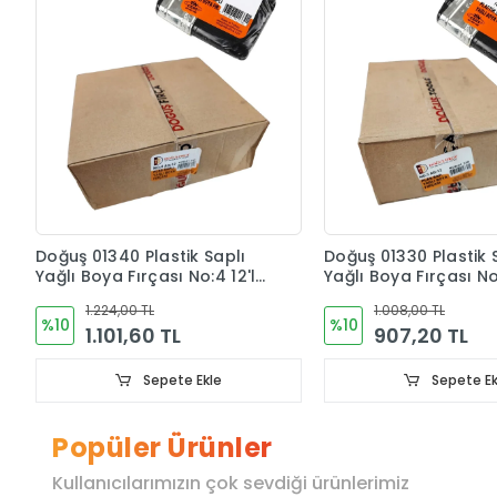
Doğuş 01340 Plastik Saplı
Doğuş 01330 Plastik 
Yağlı Boya Fırçası No:4 12'li
Yağlı Boya Fırçası No:
Kutu
Kutu
1.224,00 TL
1.008,00 TL
%10
%10
1.101,60 TL
907,20 TL
Sepete Ekle
Sepete Ek
Popüler Ürünler
Kullanıcılarımızın çok sevdiği ürünlerimiz