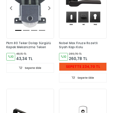
Pkm 80 Teker Dolap Sürgülü
Nobel Max Firuze Rozetli
Kapak Mekanizma Tekeri
Siyah Kapı Kolu
48,15 TL
289,76 TL
%10
%10
43,34 TL
260,78 TL
SEPETTE 234,70 TL
Sepete Ekle
Sepete Ekle