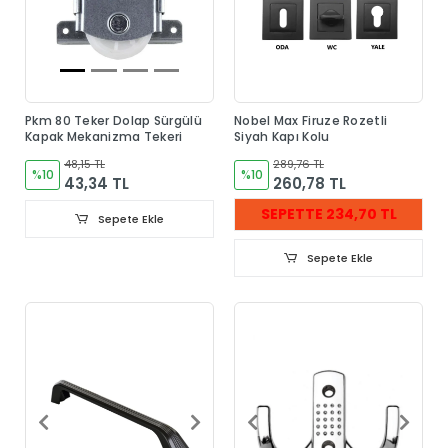
Pkm 80 Teker Dolap Sürgülü
Nobel Max Firuze Rozetli
Kapak Mekanizma Tekeri
Siyah Kapı Kolu
48,15 TL
289,76 TL
%10
%10
43,34 TL
260,78 TL
SEPETTE 234,70 TL
Sepete Ekle
Sepete Ekle