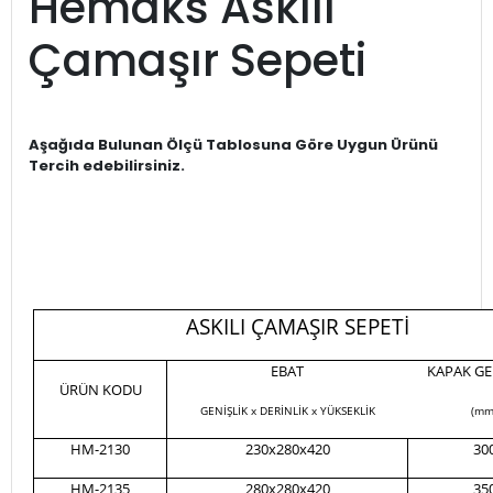
Hemaks Askılı
Çamaşır Sepeti
Aşağıda Bulunan Ölçü Tablosuna Göre Uygun Ürünü
Tercih edebilirsiniz.
ASKILI ÇAMAŞIR SEPETİ
EBAT
KAPAK GE
ÜRÜN KODU
GENİŞLİK x DERİNLİK x YÜKSEKLİK
(mm
HM-2130
230x280x420
30
HM-2135
280x280x420
35