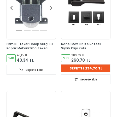
Pkm 80 Teker Dolap Sürgülü
Nobel Max Firuze Rozetli
Kapak Mekanizma Tekeri
Siyah Kapı Kolu
48,15 TL
289,76 TL
%10
%10
43,34 TL
260,78 TL
SEPETTE 234,70 TL
Sepete Ekle
Sepete Ekle