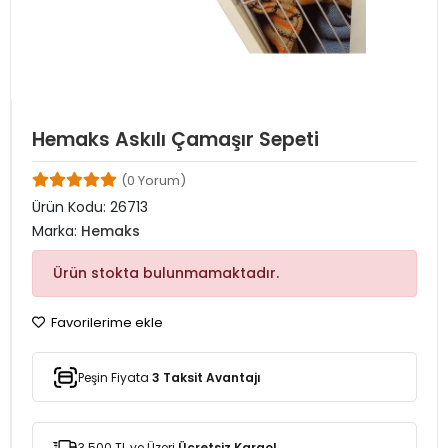
Hemaks Askılı Çamaşır Sepeti
(0 Yorum)
Ürün Kodu:
26713
Marka:
Hemaks
Ürün stokta bulunmamaktadır.
Favorilerime ekle
Peşin Fiyata
3 Taksit Avantajı
3.500 TL ve Üzeri
Ücretsiz Kargo!