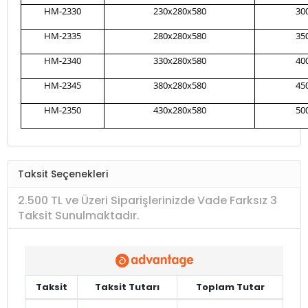
HM-2330
230x280x580
30
HM-2335
280x280x580
35
HM-2340
330x280x580
40
HM-2345
380x280x580
45
HM-2350
430x280x580
50
Taksit Seçenekleri
2.500 TL ve Üzeri Siparişlerinizde Vade Farksız 3
Taksit Sunulmaktadır.
Taksit
Taksit Tutarı
Toplam Tutar