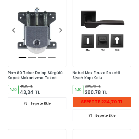
Pkm 80 Teker Dolap Sürgülü
Nobel Max Firuze Rozetli
Kapak Mekanizma Tekeri
Siyah Kapı Kolu
48,15 TL
289,76 TL
%10
%10
43,34 TL
260,78 TL
SEPETTE 234,70 TL
Sepete Ekle
Sepete Ekle