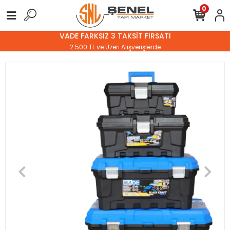
0
VADE FARKSIZ 3 TAKSİT FIRSATI
2.500 TL ve Üzeri Alışverişlerde