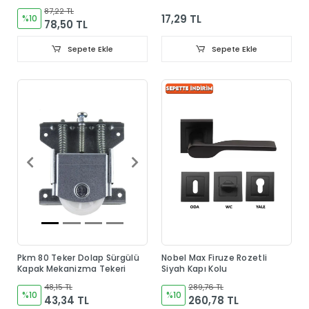
87,22 TL
17,29 TL
%10
78,50 TL
Sepete Ekle
Sepete Ekle
Pkm 80 Teker Dolap Sürgülü
Nobel Max Firuze Rozetli
Kapak Mekanizma Tekeri
Siyah Kapı Kolu
48,15 TL
289,76 TL
%10
%10
43,34 TL
260,78 TL