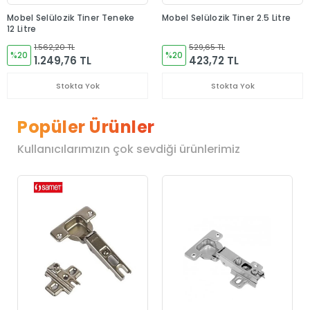
Mobel Selülozik Tiner Teneke
Mobel Selülozik Tiner 2.5 Litre
12 Litre
1.562,20 TL
529,65 TL
%20
%20
1.249,76 TL
423,72 TL
Stokta Yok
Stokta Yok
Popüler Ürünler
Kullanıcılarımızın çok sevdiği ürünlerimiz