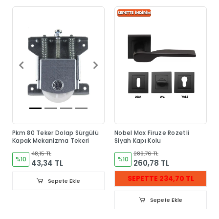
Pkm 80 Teker Dolap Sürgülü
Nobel Max Firuze Rozetli
Kapak Mekanizma Tekeri
Siyah Kapı Kolu
48,15 TL
289,76 TL
%10
%10
43,34 TL
260,78 TL
SEPETTE 234,70 TL
Sepete Ekle
Sepete Ekle