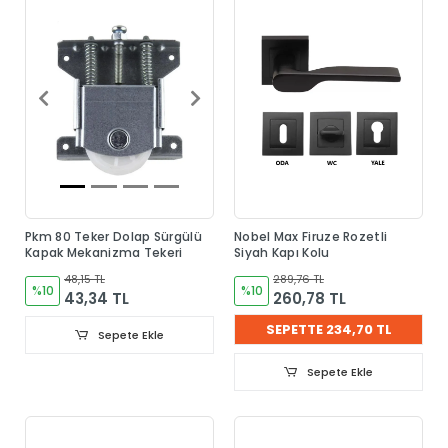
Pkm 80 Teker Dolap Sürgülü
Nobel Max Firuze Rozetli
Kapak Mekanizma Tekeri
Siyah Kapı Kolu
48,15 TL
289,76 TL
%10
%10
43,34 TL
260,78 TL
SEPETTE 234,70 TL
Sepete Ekle
Sepete Ekle