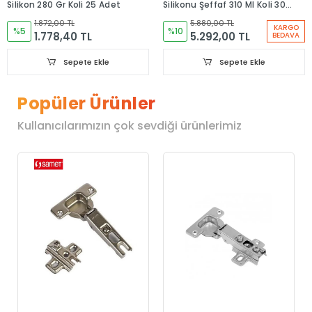
Silikon 280 Gr Koli 25 Adet
Silikonu Şeffaf 310 Ml Koli 30
Adet
1.872,00 TL
5.880,00 TL
KARGO
%5
%10
1.778,40 TL
5.292,00 TL
BEDAVA
Sepete Ekle
Sepete Ekle
Popüler Ürünler
Kullanıcılarımızın çok sevdiği ürünlerimiz