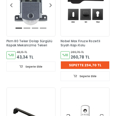
Pkm 80 Teker Dolap Sürgülü
Nobel Max Firuze Rozetli
Kapak Mekanizma Tekeri
Siyah Kapı Kolu
48,15 TL
289,76 TL
%10
%10
43,34 TL
260,78 TL
SEPETTE 234,70 TL
Sepete Ekle
Sepete Ekle