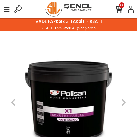
0
VADE FARKSIZ 3 TAKSİT FIRSATI
2.500 TL ve Üzeri Alışverişlerde