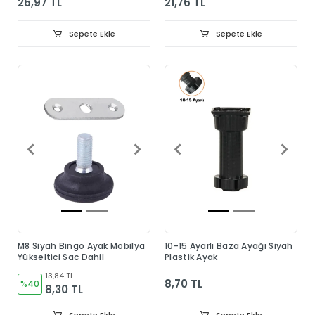
26,97 TL
21,76 TL
Sepete Ekle
Sepete Ekle
M8 Siyah Bingo Ayak Mobilya
10-15 Ayarlı Baza Ayağı Siyah
Yükseltici Sac Dahil
Plastik Ayak
13,84 TL
8,70 TL
%40
8,30 TL
Sepete Ekle
Sepete Ekle