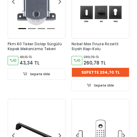
Pkm 80 Teker Dolap Sürgülü
Nobel Max Firuze Rozetli
Kapak Mekanizma Tekeri
Siyah Kapı Kolu
48,15 TL
289,76 TL
%10
%10
43,34 TL
260,78 TL
SEPETTE 234,70 TL
Sepete Ekle
Sepete Ekle