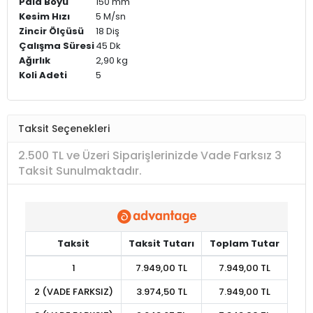
Pala Boyu
150 mm
Kesim Hızı
5 M/sn
Zincir Ölçüsü
18 Diş
Çalışma Süresi
45 Dk
Ağırlık
2,90 kg
Koli Adeti
5
Taksit Seçenekleri
2.500 TL ve Üzeri Siparişlerinizde Vade Farksız 3
Taksit Sunulmaktadır.
Taksit
Taksit Tutarı
Toplam Tutar
1
7.949,00 TL
7.949,00 TL
2 (VADE FARKSIZ)
3.974,50 TL
7.949,00 TL