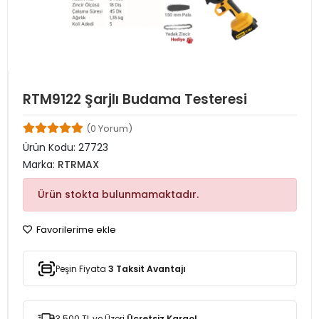
RTM9122 Şarjlı Budama Testeresi
(0 Yorum)
Ürün Kodu:
27723
Marka:
RTRMAX
Ürün stokta bulunmamaktadır.
Favorilerime ekle
Peşin Fiyata
3 Taksit Avantajı
3.500 TL ve Üzeri
Ücretsiz Kargo!