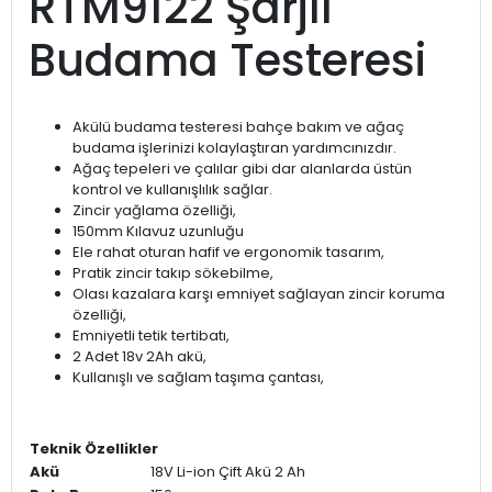
RTM9122 Şarjlı
Budama Testeresi
Akülü budama testeresi bahçe bakım ve ağaç
budama işlerinizi kolaylaştıran yardımcınızdır.
Ağaç tepeleri ve çalılar gibi dar alanlarda üstün
kontrol ve kullanışlılık sağlar.
Zincir yağlama özelliği,
150mm Kılavuz uzunluğu
Ele rahat oturan hafif ve ergonomik tasarım,
Pratik zincir takıp sökebilme,
Olası kazalara karşı emniyet sağlayan zincir koruma
özelliği,
Emniyetli tetik tertibatı,
2 Adet 18v 2Ah akü,
Kullanışlı ve sağlam taşıma çantası,
Teknik Özellikler
Akü
18V Li-ion Çift Akü 2 Ah