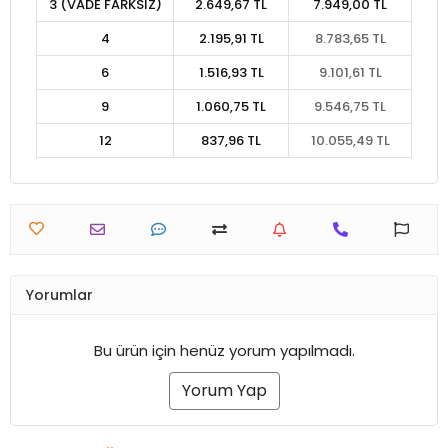
3 (VADE FARKSIZ)
2.649,67 TL
7.949,00 TL
4
2.195,91 TL
8.783,65 TL
6
1.516,93 TL
9.101,61 TL
9
1.060,75 TL
9.546,75 TL
12
837,96 TL
10.055,49 TL
Yorumlar
Bu ürün için henüz yorum yapılmadı.
Yorum Yap