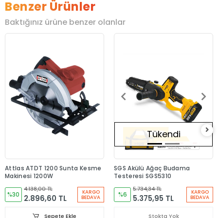
Benzer Ürünler
Baktığınız ürüne benzer olanlar
Tükendi
Attlas ATDT 1200 Sunta Kesme
SGS Akülü Ağaç Budama
Makinesi 1200W
Testeresi SGS5310
4.138,00 TL
5.734,34 TL
KARGO
KARGO
%30
%6
2.896,60 TL
5.375,95 TL
BEDAVA
BEDAVA
Sepete Ekle
Stokta Yok