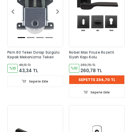
Pkm 80 Teker Dolap Sürgülü
Nobel Max Firuze Rozetli
Kapak Mekanizma Tekeri
Siyah Kapı Kolu
48,15 TL
289,76 TL
%10
%10
43,34 TL
260,78 TL
SEPETTE 234,70 TL
Sepete Ekle
Sepete Ekle