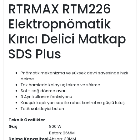
RTRMAX RTM226
Elektropnömatik
Kırıcı Delici Matkap
SDS Plus
Pnömatik mekanizma ve yüksek devri sayesinde hızlı
delme
Tek hamlede kolay uç takma ve sökme
Sol – sağ dönme ayarı
3 Ayrı kullanım fonksiyonu
Kauçuk kaplı yan sap ile rahat kontrol ve güçlü tutuş
Tetik sabitleyici buton
Teknik Özellikler
Güç
800 W
Beton: 26MM
Delme Kapasitesi
Ahşap: 30MM