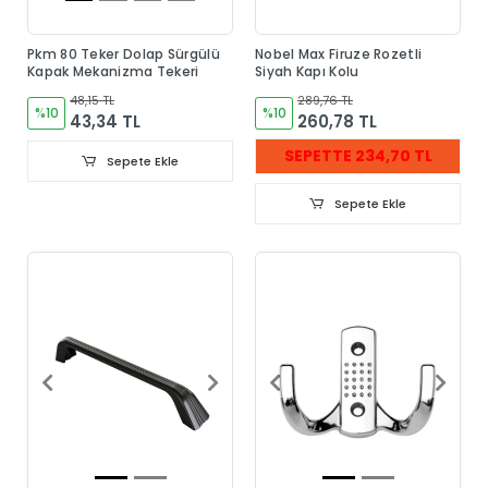
Pkm 80 Teker Dolap Sürgülü
Nobel Max Firuze Rozetli
Kapak Mekanizma Tekeri
Siyah Kapı Kolu
48,15 TL
289,76 TL
%10
%10
43,34 TL
260,78 TL
SEPETTE 234,70 TL
Sepete Ekle
Sepete Ekle