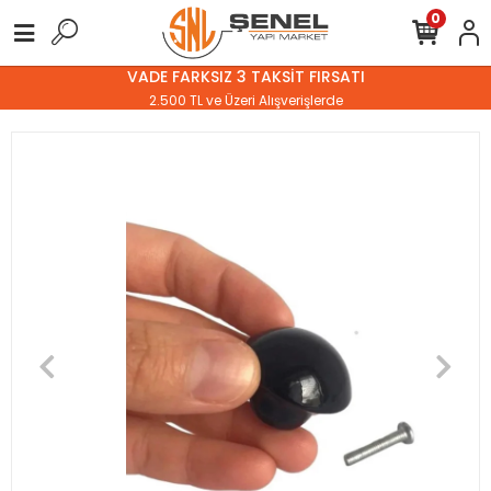
0
VADE FARKSIZ 3 TAKSİT FIRSATI
2.500 TL ve Üzeri Alışverişlerde