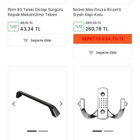
Pkm 80 Teker Dolap Sürgülü
Nobel Max Firuze Rozetli
Kapak Mekanizma Tekeri
Siyah Kapı Kolu
48,15 TL
289,76 TL
%10
%10
43,34 TL
260,78 TL
SEPETTE 234,70 TL
Sepete Ekle
Sepete Ekle