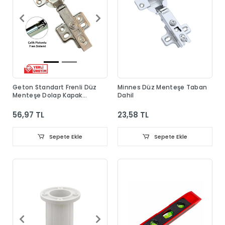
Geton Standart Frenli Düz
Minnes Düz Menteşe Taban
Menteşe Dolap Kapak
Dahil
Menteşesi Taban Dahil
56,97 TL
23,58 TL
Sepete Ekle
Sepete Ekle