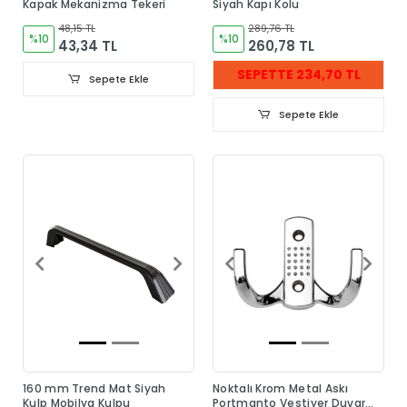
Kapak Mekanizma Tekeri
Siyah Kapı Kolu
48,15 TL
289,76 TL
%10
%10
43,34 TL
260,78 TL
SEPETTE 234,70 TL
Sepete Ekle
Sepete Ekle
160 mm Trend Mat Siyah
Noktalı Krom Metal Askı
Kulp Mobilya Kulpu
Portmanto Vestiyer Duvar