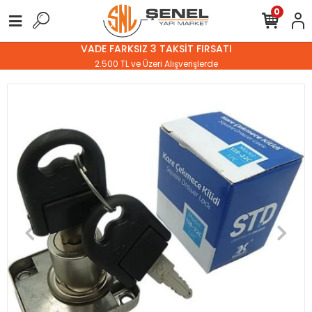
0
VADE FARKSIZ 3 TAKSİT FIRSATI
2.500 TL ve Üzeri Alışverişlerde