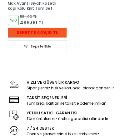
Max Avanti Siyah Rozetli
Kapı Kolu Kilit Tam Set
554,00 TL
%10
499,00 TL
SEPETTE 449,10 TL
Sepete Ekle
HIZLI VE GÜVENİLİR KARGO
Siparişleriniz hızlı ve korunaklı olarak gönderilir.
TAKSİT SEÇENEKLERİ
Tüm kredi kartları ile taksitle ödeme imkanı.
YETKİLİ SATICI GARANTİSİ
Tüm ürünlerimiz üretici garantisi altındadır.
7 / 24 DESTEK
Öneri ve şikayetlerinizi bize iletebilirsiniz.