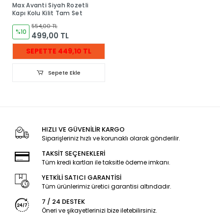
Max Avanti Siyah Rozetli
Kapı Kolu Kilit Tam Set
554,00 TL
%10
499,00 TL
SEPETTE 449,10 TL
Sepete Ekle
HIZLI VE GÜVENİLİR KARGO
Siparişleriniz hızlı ve korunaklı olarak gönderilir.
TAKSİT SEÇENEKLERİ
Tüm kredi kartları ile taksitle ödeme imkanı.
YETKİLİ SATICI GARANTİSİ
Tüm ürünlerimiz üretici garantisi altındadır.
7 / 24 DESTEK
Öneri ve şikayetlerinizi bize iletebilirsiniz.