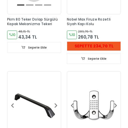
Pkm 80 Teker Dolap Sürgülü
Nobel Max Firuze Rozetli
Kapak Mekanizma Tekeri
Siyah Kapı Kolu
48,15 TL
289,76 TL
%10
%10
43,34 TL
260,78 TL
SEPETTE 234,70 TL
Sepete Ekle
Sepete Ekle