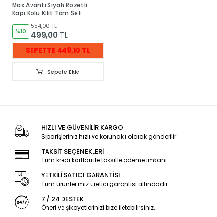
Max Avanti Siyah Rozetli
Kapı Kolu Kilit Tam Set
554,00 TL
%10
499,00 TL
SEPETTE 449,10 TL
Sepete Ekle
HIZLI VE GÜVENİLİR KARGO
Siparişleriniz hızlı ve korunaklı olarak gönderilir.
TAKSİT SEÇENEKLERİ
Tüm kredi kartları ile taksitle ödeme imkanı.
YETKİLİ SATICI GARANTİSİ
Tüm ürünlerimiz üretici garantisi altındadır.
7 / 24 DESTEK
Öneri ve şikayetlerinizi bize iletebilirsiniz.