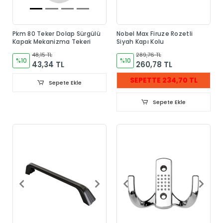
Pkm 80 Teker Dolap Sürgülü
Nobel Max Firuze Rozetli
Kapak Mekanizma Tekeri
Siyah Kapı Kolu
48,15 TL
289,76 TL
%10
%10
43,34 TL
260,78 TL
SEPETTE 234,70 TL
Sepete Ekle
Sepete Ekle