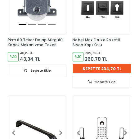
Pkm 80 Teker Dolap Sürgülü
Nobel Max Firuze Rozetli
Kapak Mekanizma Tekeri
Siyah Kapı Kolu
48,15 TL
289,76 TL
%10
%10
43,34 TL
260,78 TL
SEPETTE 234,70 TL
Sepete Ekle
Sepete Ekle