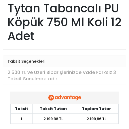
Tytan Tabancalı PU
Köpük 750 Ml Koli 12
Adet
Taksit Seçenekleri
2.500 TL ve Üzeri Siparişlerinizde Vade Farksız 3
Taksit Sunulmaktadır.
Taksit
Taksit Tutarı
Toplam Tutar
1
2.199,86 TL
2.199,86 TL