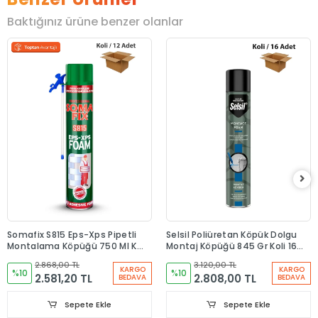
Baktığınız ürüne benzer olanlar
Somafix S815 Eps-Xps Pipetli
Selsil Poliüretan Köpük Dolgu
Montalama Köpüğü 750 Ml Koli
Montaj Köpüğü 845 Gr Koli 16
12 Adet
Adet
2.868,00 TL
3.120,00 TL
KARGO
KARGO
%10
%10
2.581,20 TL
2.808,00 TL
BEDAVA
BEDAVA
Sepete Ekle
Sepete Ekle