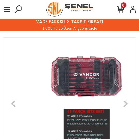
0
VADE FARKSIZ 3 TAKSİT FIRSATI
2.500 TL ve Üzeri Alışverişlerde