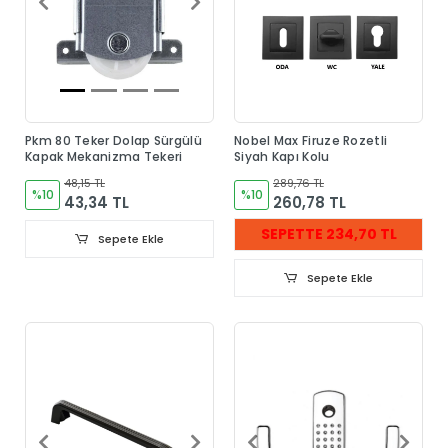
Pkm 80 Teker Dolap Sürgülü
Nobel Max Firuze Rozetli
Kapak Mekanizma Tekeri
Siyah Kapı Kolu
48,15 TL
289,76 TL
%10
%10
43,34 TL
260,78 TL
SEPETTE 234,70 TL
Sepete Ekle
Sepete Ekle