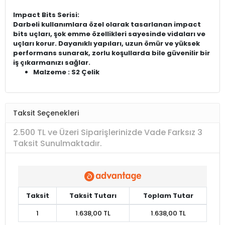
Impact Bits Serisi:
Darbeli kullanımlara özel olarak tasarlanan impact
bits uçları, şok emme özellikleri sayesinde vidaları ve
uçları korur. Dayanıklı yapıları, uzun ömür ve yüksek
performans sunarak, zorlu koşullarda bile güvenilir bir
iş çıkarmanızı sağlar.
Malzeme : S2 Çelik
Taksit Seçenekleri
2.500 TL ve Üzeri Siparişlerinizde Vade Farksız 3
Taksit Sunulmaktadır.
Taksit
Taksit Tutarı
Toplam Tutar
1
1.638,00 TL
1.638,00 TL