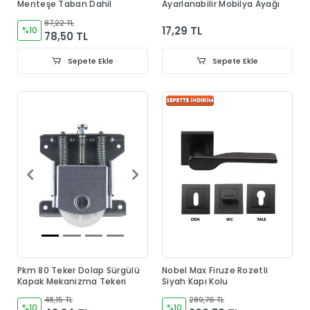
Menteşe Taban Dahil
Ayarlanabilir Mobilya Ayağı
87,22 TL
17,29 TL
%10
78,50 TL
Sepete Ekle
Sepete Ekle
Pkm 80 Teker Dolap Sürgülü
Nobel Max Firuze Rozetli
Kapak Mekanizma Tekeri
Siyah Kapı Kolu
48,15 TL
289,76 TL
%10
%10