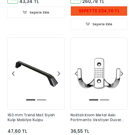
43,34 TL
260,78 TL
SEPETTE 234,70 TL
Sepete Ekle
Sepete Ekle
160 mm Trend Mat Siyah
Noktalı Krom Metal Askı
Kulp Mobilya Kulpu
Portmanto Vestiyer Duvar
Dolap Elbise Askısı
47,60 TL
36,55 TL