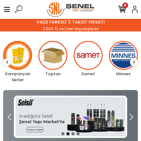
0
VADE FARKSIZ 3 TAKSİT FIRSATI
2.500 TL ve Üzeri Alışverişlerde
Kampanyalı
Toptan
Samet
Minnes
Setler