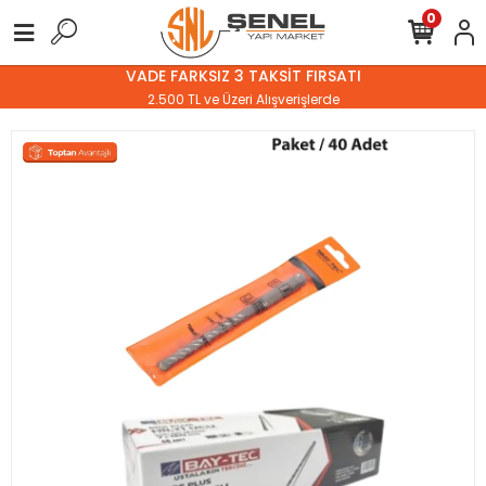
0
VADE FARKSIZ 3 TAKSİT FIRSATI
2.500 TL ve Üzeri Alışverişlerde