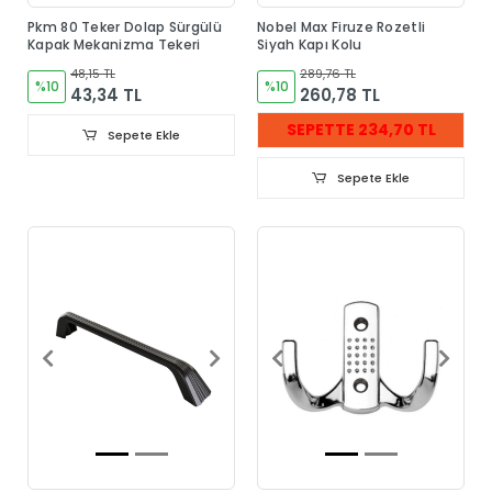
Pkm 80 Teker Dolap Sürgülü
Nobel Max Firuze Rozetli
Kapak Mekanizma Tekeri
Siyah Kapı Kolu
48,15 TL
289,76 TL
%10
%10
43,34 TL
260,78 TL
SEPETTE 234,70 TL
Sepete Ekle
Sepete Ekle