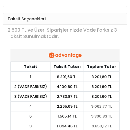
Taksit Seçenekleri
2.500 TL ve Üzeri Siparişlerinizde Vade Farksız 3
Taksit Sunulmaktadır.
Taksit
Taksit Tutarı
Toplam Tutar
1
8.201,60 TL
8.201,60 TL
2 (VADE FARKSIZ)
4.100,80 TL
8.201,60 TL
3 (VADE FARKSIZ)
2.733,87 TL
8.201,60 TL
4
2.265,69 TL
9.062,77 TL
6
1.565,14 TL
9.390,83 TL
9
1.094,46 TL
9.850,12 TL