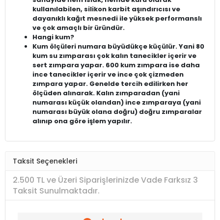
kullanılabilen, silikon karbit aşındırıcısı ve
dayanıklı kağıt mesnedi ile yüksek performanslı
ve çok amaçlı bir üründür.
Hangi kum?
Kum ölçüleri numara büyüdükçe küçülür. Yani 80
kum su zımparası çok kalın tanecikler içerir ve
sert zımpara yapar. 600 kum zımpara ise daha
ince tanecikler içerir ve ince çok çizmeden
zımpara yapar. Genelde tercih edilirken her
ölçüden alınarak. Kalın zımparadan (yani
numarası küçük olandan) ince zımparaya (yani
numarası büyük olana doğru) doğru zımparalar
alınıp ona göre işlem yapılır.
Taksit Seçenekleri
2.500 TL ve Üzeri Siparişlerinizde Vade Farksız 3
Taksit Sunulmaktadır.