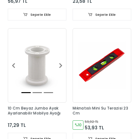
56,97 TL
23,58 TL
Sepete Ekle
Sepete Ekle
10 Cm Beyaz Jumbo Ayak
Mıknatıslı Mini Su Terazisi 23
Ayarlanabilir Mobilya Ayağı
Cm
59,92 TL
17,29 TL
%10
53,93 TL
Sepete Ekle
Sepete Ekle