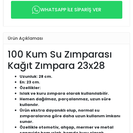
WHATSAPP İLE SİPARİŞ VER
Ürün Açıklaması
100 Kum Su Zımparası
Kağıt Zımpara 23x28
Uzunluk: 28 cm.
En: 23 cm.
Özellikler:
Islak ve kuru zımpara olarak kullanılabilir.
Hemen dağılmaz, parçalanmaz, uzun süre
kullanılır.
Ürün ekstra dayanıklı olup, normal su
zımparalarına göre daha uzun kullanım imkanı
sunar.
Özellikle otomotiv, ahşap, mermer ve metal
sanayide hem ıslak, hemde kuru olarak