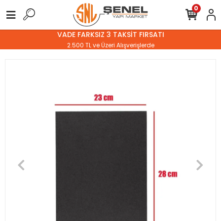
0
VADE FARKSIZ 3 TAKSİT FIRSATI
2.500 TL ve Üzeri Alışverişlerde