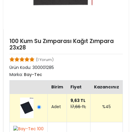
100 Kum Su Zımparası Kağıt Zımpara
23x28
(1 Yorum)
Ürün Kodu:
300001285
Marka:
Bay-Tec
Birim
Fiyat
Kazancınız
9,63 TL
Adet
17,66 TL
%45