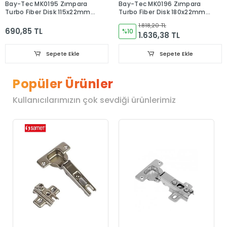
Bay-Tec MK0195 Zımpara
Bay-Tec MK0196 Zımpara
Turbo Fiber Disk 115x22mm
Turbo Fiber Disk 180x22mm
Paket 10 Adet
Paket 10 Adet
1.818,20 TL
690,85 TL
%10
1.636,38 TL
Sepete Ekle
Sepete Ekle
Popüler Ürünler
Kullanıcılarımızın çok sevdiği ürünlerimiz