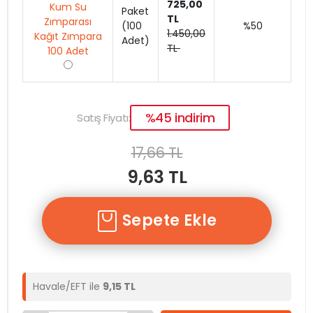
725,00
Paket
TL
(100
%50
1.450,00
Adet)
TL
%45 indirim
Satış Fiyatı:
17,66 TL
9,63 TL
Sepete Ekle
Havale/EFT ile
9,15 TL