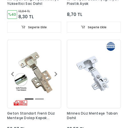
Yükseltici Sac Dahil
Plastik Ayak
13,84 TL
8,70 TL
%40
8,30 TL
Sepete Ekle
Sepete Ekle
Geton Standart Frenli Düz
Minnes Düz Menteşe Taban
Menteşe Dolap Kapak
Dahil
Menteşesi Taban Dahil