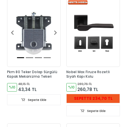
Pkm 80 Teker Dolap Sürgülü
Nobel Max Firuze Rozetli
Kapak Mekanizma Tekeri
Siyah Kapı Kolu
48,15 TL
289,76 TL
%10
%10
43,34 TL
260,78 TL
SEPETTE 234,70 TL
Sepete Ekle
Sepete Ekle