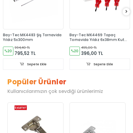
Bay-Tec MK4483 Şiş Tornavida
Bay-Tec MK4469 Topaç
Yıldız 5x300mm
Tornavida Yıldız 6x38mm Kutu
12 Adet
994,40 TL
495,00 TL
%20
%20
795,52 TL
396,00 TL
Sepete Ekle
Sepete Ekle
Popüler Ürünler
Kullanıcılarımızın çok sevdiği ürünlerimiz