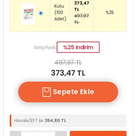
373,47
Kutu
TL
(100
%25
497,97
Adet)
TL
%25 indirim
Satış Fiyatı:
497,97 TL
373,47 TL
Sepete Ekle
Havale/EFT ile
354,80 TL