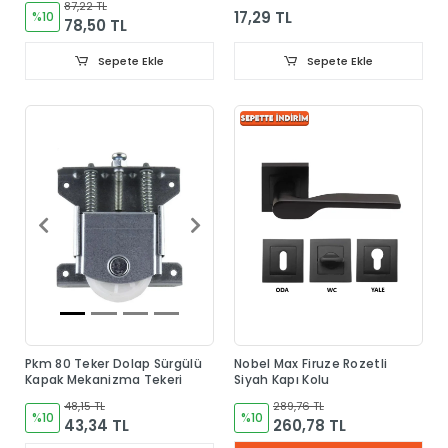
87,22 TL
17,29 TL
%10
78,50 TL
Sepete Ekle
Sepete Ekle
Pkm 80 Teker Dolap Sürgülü
Nobel Max Firuze Rozetli
Kapak Mekanizma Tekeri
Siyah Kapı Kolu
48,15 TL
289,76 TL
%10
%10
43,34 TL
260,78 TL