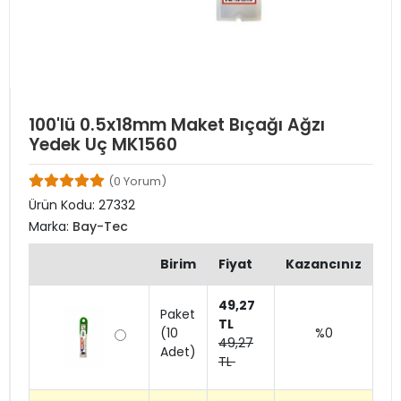
100'lü 0.5x18mm Maket Bıçağı Ağzı
Yedek Uç MK1560
(0 Yorum)
Ürün Kodu:
27332
Marka:
Bay-Tec
Birim
Fiyat
Kazancınız
49,27
Paket
TL
(10
%0
49,27
Adet)
TL