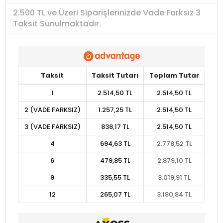
2.500 TL ve Üzeri Siparişlerinizde Vade Farksız 3
Taksit Sunulmaktadır.
Taksit
Taksit Tutarı
Toplam Tutar
1
2.514,50 TL
2.514,50 TL
2 (VADE FARKSIZ)
1.257,25 TL
2.514,50 TL
3 (VADE FARKSIZ)
838,17 TL
2.514,50 TL
4
694,63 TL
2.778,52 TL
6
479,85 TL
2.879,10 TL
9
335,55 TL
3.019,91 TL
12
265,07 TL
3.180,84 TL