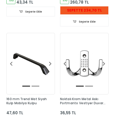
%10
%10
43,34 TL
260,78 TL
SEPETTE 234,70 TL
Sepete Ekle
Sepete Ekle
160 mm Trend Mat Siyah
Noktalı Krom Metal Askı
Kulp Mobilya Kulpu
Portmanto Vestiyer Duvar
Dolap Elbise Askısı
47,60 TL
36,55 TL